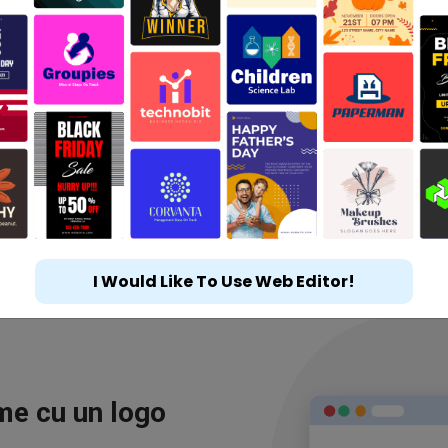
I Would Like To Use Web Editor!
ime cu un logo