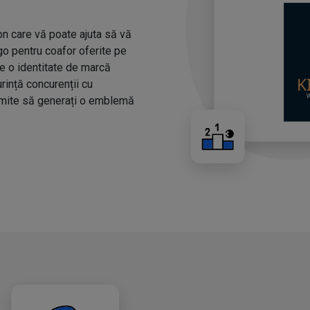
n care vă poate ajuta să vă
ogo pentru coafor oferite pe
ze o identitate de marcă
urință concurenții cu
rmite să generați o emblemă