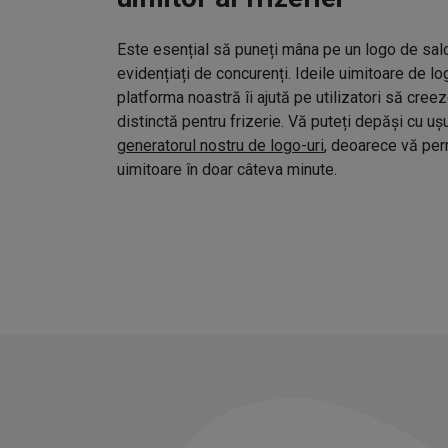
Este esențial să puneți mâna pe un logo de salo
evidențiați de concurenți. Ideile uimitoare de l
platforma noastră îi ajută pe utilizatori să cree
distinctă pentru frizerie. Vă puteți depăși cu uș
generatorul nostru de logo-uri
, deoarece vă pe
uimitoare în doar câteva minute.