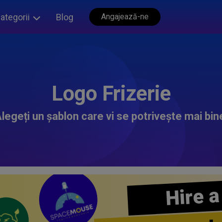
ategorii
Blog
Angajează-ne
Logo Frizerie
legeți un șablon care vi se potrivește mai bin
Hire a