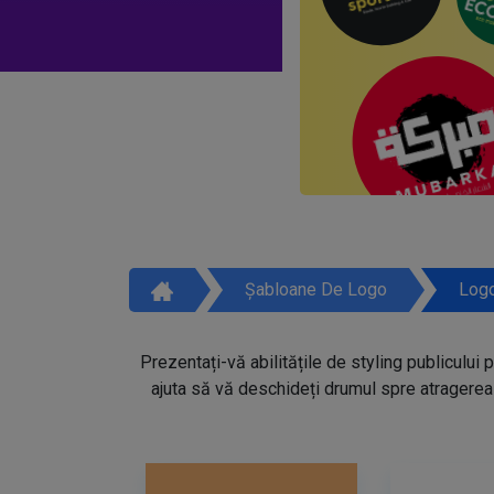
Șabloane De Logo
Logo
Prezentați-vă abilitățile de styling publicului 
ajuta să vă deschideți drumul spre atragerea 