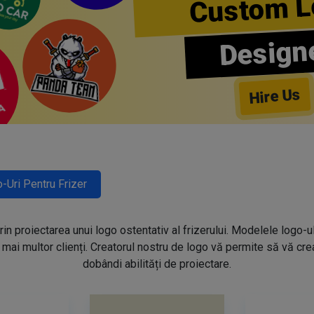
Custom L
Design
Hire Us
-Uri Pentru Frizer
prin proiectarea unui logo ostentativ al frizerului. Modelele logo-u
mai multor clienți. Creatorul nostru de logo vă permite să vă creaț
dobândi abilități de proiectare.