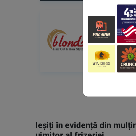
Ieșiți în evidență din mulț
uimitor al frizeriei