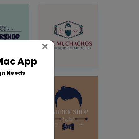
Close
×
 Mac App
gn Needs