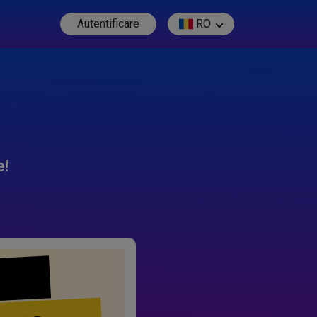
Autentificare
RO
e!