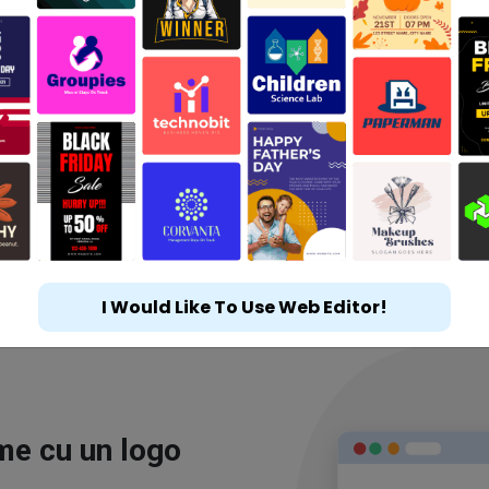
I Would Like To Use Web Editor!
ime cu un logo