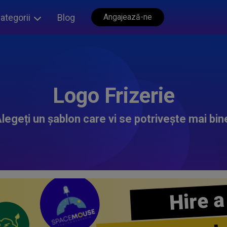
ategorii
Blog
Angajează-ne
Logo Frizerie
legeți un șablon care vi se potrivește mai bin
Hire a