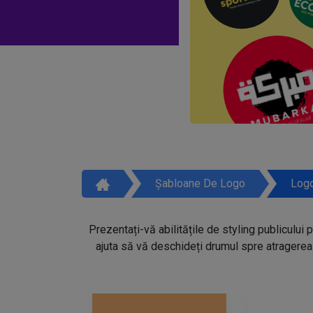
Șabloane De Logo
Logo
Prezentați-vă abilitățile de styling publicului 
ajuta să vă deschideți drumul spre atragerea 