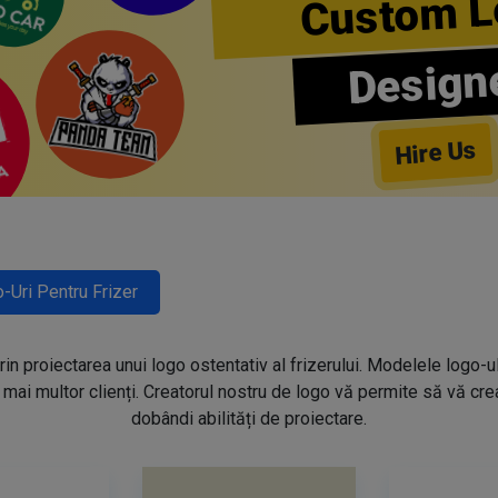
Custom L
Design
Hire Us
-Uri Pentru Frizer
prin proiectarea unui logo ostentativ al frizerului. Modelele logo-u
mai multor clienți. Creatorul nostru de logo vă permite să vă creaț
dobândi abilități de proiectare.