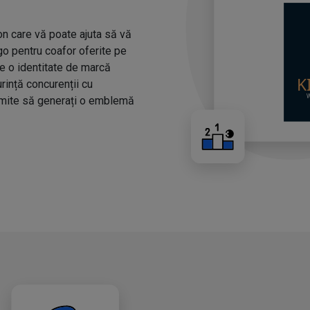
n care vă poate ajuta să vă
ogo pentru coafor oferite pe
ze o identitate de marcă
urință concurenții cu
rmite să generați o emblemă