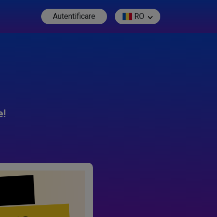
Autentificare
RO
e!