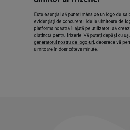
Este esențial să puneți mâna pe un logo de salo
evidențiați de concurenți. Ideile uimitoare de l
platforma noastră îi ajută pe utilizatori să cree
distinctă pentru frizerie. Vă puteți depăși cu uș
generatorul nostru de logo-uri
, deoarece vă pe
uimitoare în doar câteva minute.