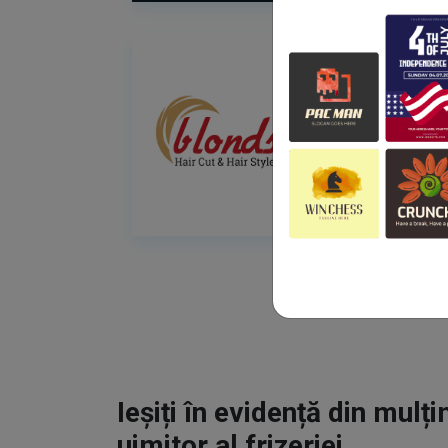
Ieșiți în evidență din mulț
uimitor al frizeriei