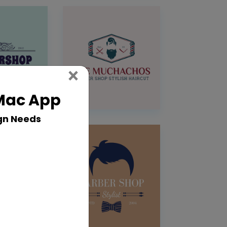
Close
×
 Mac App
gn Needs