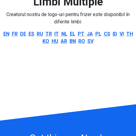
Limbi Multiple
Creatorul nostru de logo-uri pentru frizer este disponibil în
diferite limbi:
EN
FR
DE
ES
RU
TR
IT
NL
EL
PT
JA
PL
CS
ID
VI
TH
KO
HU
AR
BN
RO
SV