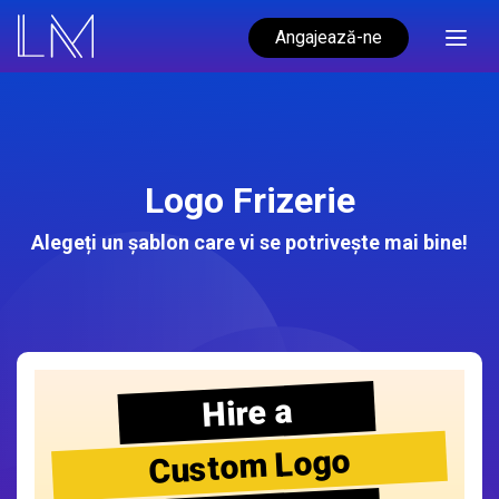
Angajează-ne
Logo Frizerie
Alegeți un șablon care vi se potrivește mai bine!
Hire a
Custom Logo