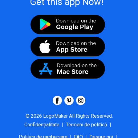
Get this app Now!
©
2026
LogoMaker
All Rights Reserved.
Confidențialitate
|
Termeni de politică
|
Politica de rambursare
|
FAQ
|
Despre noi
|