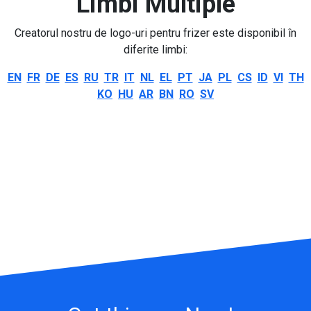
Limbi Multiple
Creatorul nostru de logo-uri pentru frizer este disponibil în
diferite limbi:
EN
FR
DE
ES
RU
TR
IT
NL
EL
PT
JA
PL
CS
ID
VI
TH
KO
HU
AR
BN
RO
SV