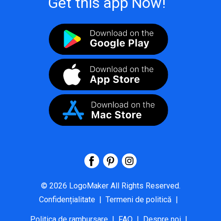
Get this app Now!
©
2026
LogoMaker
All Rights Reserved.
Confidențialitate
|
Termeni de politică
|
Politica de rambursare
|
FAQ
|
Despre noi
|