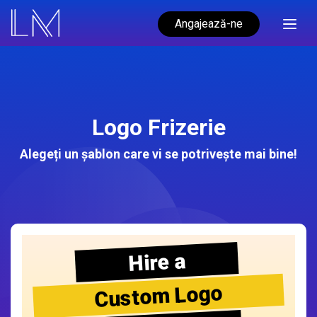
Angajează-ne
Logo Frizerie
Alegeți un șablon care vi se potrivește mai bine!
Hire a
Custom Logo