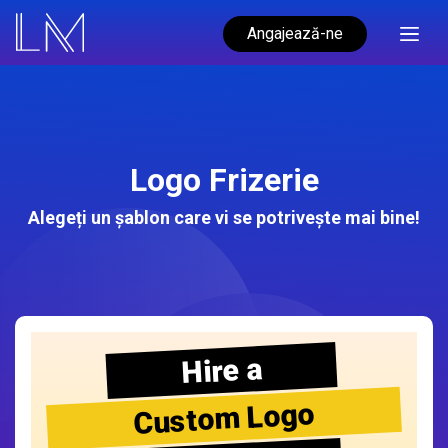
Angajează-ne
Logo Frizerie
Alegeți un șablon care vi se potrivește mai bine!
Hire a
Custom Logo