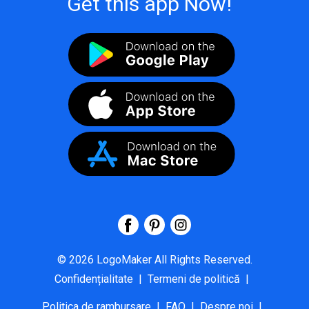
Get this app Now!
©
2026
LogoMaker
All Rights Reserved.
Confidențialitate
|
Termeni de politică
|
Politica de rambursare
|
FAQ
|
Despre noi
|