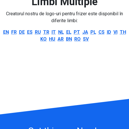
Limbi Multiple
Creatorul nostru de logo-uri pentru frizer este disponibil în
diferite limbi:
EN
FR
DE
ES
RU
TR
IT
NL
EL
PT
JA
PL
CS
ID
VI
TH
KO
HU
AR
BN
RO
SV