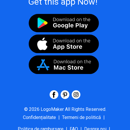
Get this app Now!
©
2026
LogoMaker
All Rights Reserved.
Confidențialitate
|
Termeni de politică
|
Politica de rambursare
|
FAQ
|
Despre noi
|