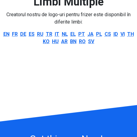
Limbi Multiple
Creatorul nostru de logo-uri pentru frizer este disponibil în
diferite limbi:
EN
FR
DE
ES
RU
TR
IT
NL
EL
PT
JA
PL
CS
ID
VI
TH
KO
HU
AR
BN
RO
SV