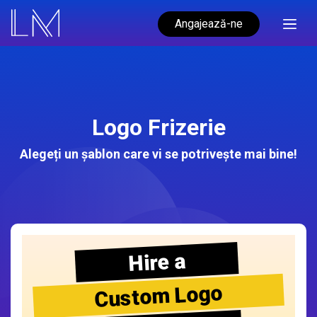
Angajează-ne
Logo Frizerie
Alegeți un șablon care vi se potrivește mai bine!
Hire a
Custom Logo