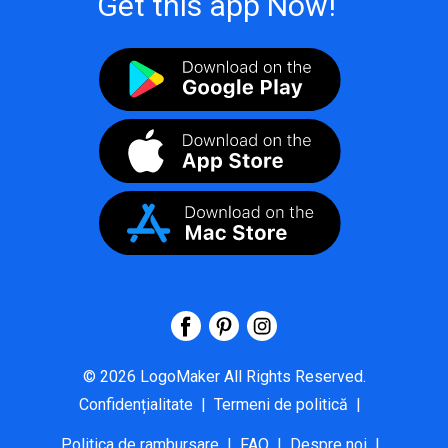
Get this app Now!
©
2026
LogoMaker
All Rights Reserved.
Confidențialitate
|
Termeni de politică
|
Politica de rambursare
|
FAQ
|
Despre noi
|