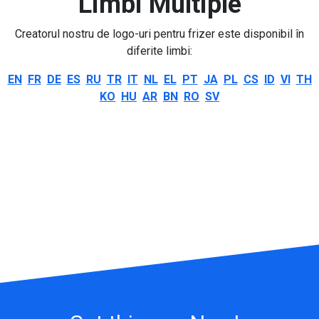
Limbi Multiple
Creatorul nostru de logo-uri pentru frizer este disponibil în
diferite limbi:
EN
FR
DE
ES
RU
TR
IT
NL
EL
PT
JA
PL
CS
ID
VI
TH
KO
HU
AR
BN
RO
SV