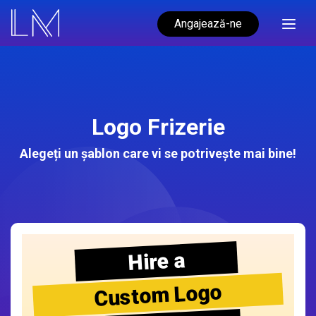
Angajează-ne
Logo Frizerie
Alegeți un șablon care vi se potrivește mai bine!
Hire a
Custom Logo