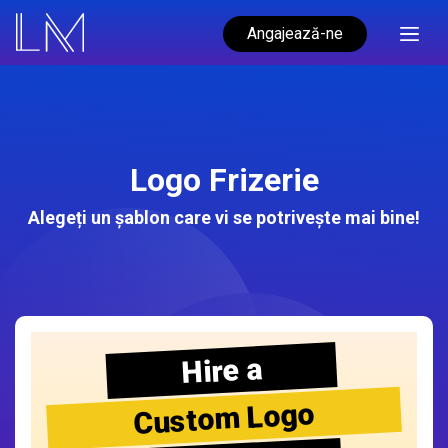
Angajează-ne
Logo Frizerie
Alegeți un șablon care vi se potrivește mai bine!
Hire a
Custom Logo