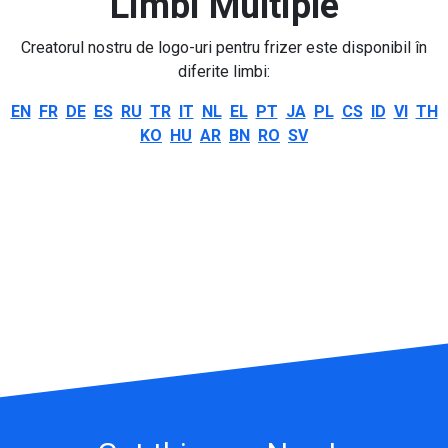
Limbi Multiple
Creatorul nostru de logo-uri pentru frizer este disponibil în
diferite limbi:
EN
FR
DE
ES
RU
TR
IT
NL
EL
PT
JA
PL
CS
ID
VI
TH
KO
HU
AR
BN
RO
SV