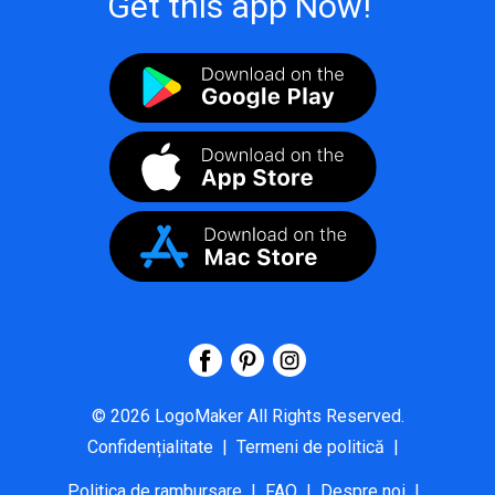
Get this app Now!
©
2026
LogoMaker
All Rights Reserved.
Confidențialitate
|
Termeni de politică
|
Politica de rambursare
|
FAQ
|
Despre noi
|