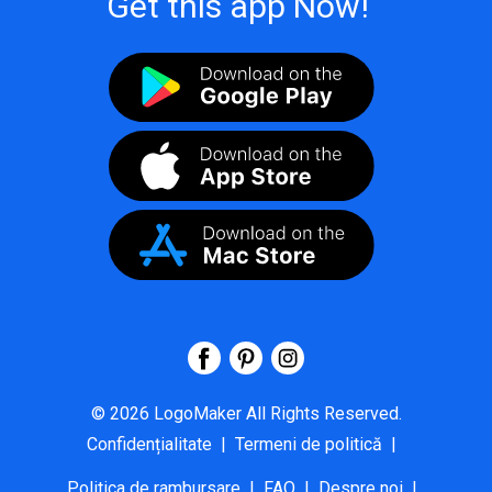
Get this app Now!
©
2026
LogoMaker
All Rights Reserved.
Confidențialitate
|
Termeni de politică
|
Politica de rambursare
|
FAQ
|
Despre noi
|