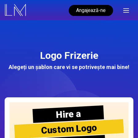
Angajează-ne
Logo Frizerie
Alegeți un șablon care vi se potrivește mai bine!
Hire a
Custom Logo