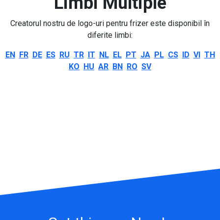
Limbi Multiple
Creatorul nostru de logo-uri pentru frizer este disponibil în
diferite limbi:
EN
FR
DE
ES
RU
TR
IT
NL
EL
PT
JA
PL
CS
ID
VI
TH
KO
HU
AR
BN
RO
SV