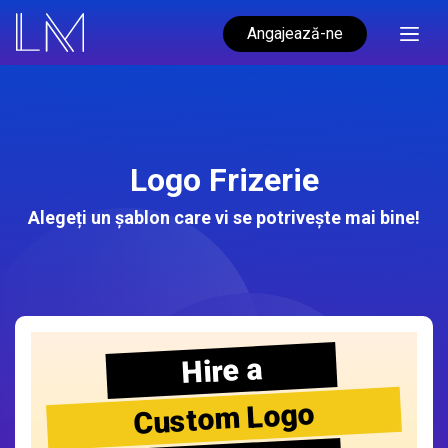
Angajează-ne
Logo Frizerie
Alegeți un șablon care vi se potrivește mai bine!
Hire a
Custom Logo