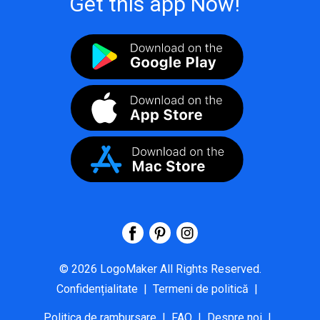
Get this app Now!
©
2026
LogoMaker
All Rights Reserved.
Confidențialitate
|
Termeni de politică
|
Politica de rambursare
|
FAQ
|
Despre noi
|