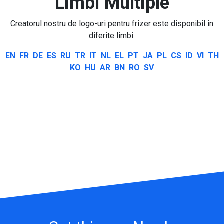
Limbi Multiple
Creatorul nostru de logo-uri pentru frizer este disponibil în
diferite limbi:
EN
FR
DE
ES
RU
TR
IT
NL
EL
PT
JA
PL
CS
ID
VI
TH
KO
HU
AR
BN
RO
SV