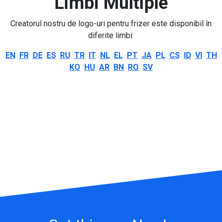
Limbi Multiple
Creatorul nostru de logo-uri pentru frizer este disponibil în
diferite limbi:
EN
FR
DE
ES
RU
TR
IT
NL
EL
PT
JA
PL
CS
ID
VI
TH
KO
HU
AR
BN
RO
SV