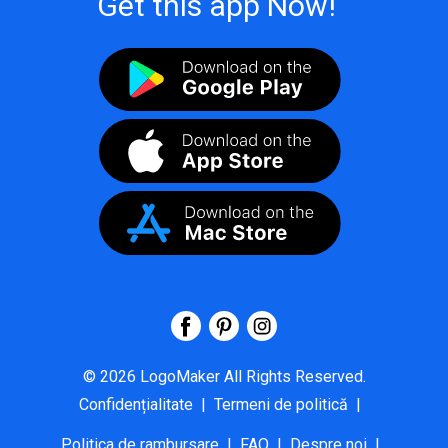
Get this app Now!
©
2026
LogoMaker
All Rights Reserved.
Confidențialitate
|
Termeni de politică
|
Politica de rambursare
|
FAQ
|
Despre noi
|