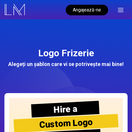
Angajează-ne
Logo Frizerie
Alegeți un șablon care vi se potrivește mai bine!
Hire a
Custom Logo