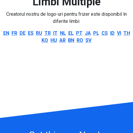
Limbi Multiple
Creatorul nostru de logo-uri pentru frizer este disponibil în
diferite limbi:
EN
FR
DE
ES
RU
TR
IT
NL
EL
PT
JA
PL
CS
ID
VI
TH
KO
HU
AR
BN
RO
SV