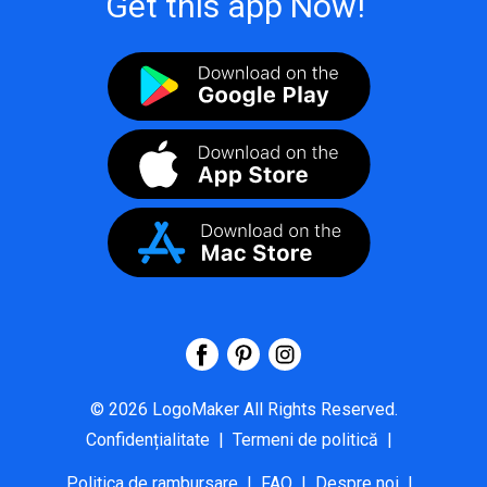
Get this app Now!
©
2026
LogoMaker
All Rights Reserved.
Confidențialitate
|
Termeni de politică
|
Politica de rambursare
|
FAQ
|
Despre noi
|