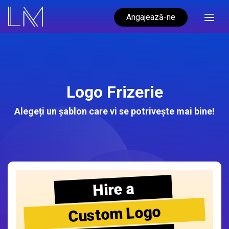
Angajează-ne
Logo Frizerie
Alegeți un șablon care vi se potrivește mai bine!
Hire a
Custom Logo