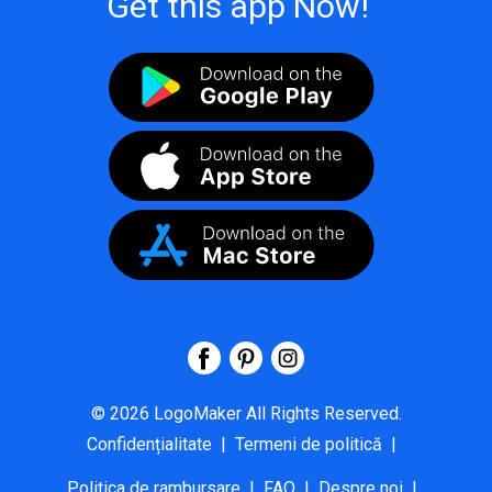
Get this app Now!
©
2026
LogoMaker
All Rights Reserved.
Confidențialitate
|
Termeni de politică
|
Politica de rambursare
|
FAQ
|
Despre noi
|