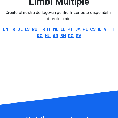
Limbi Multiple
Creatorul nostru de logo-uri pentru frizer este disponibil în
diferite limbi:
EN
FR
DE
ES
RU
TR
IT
NL
EL
PT
JA
PL
CS
ID
VI
TH
KO
HU
AR
BN
RO
SV