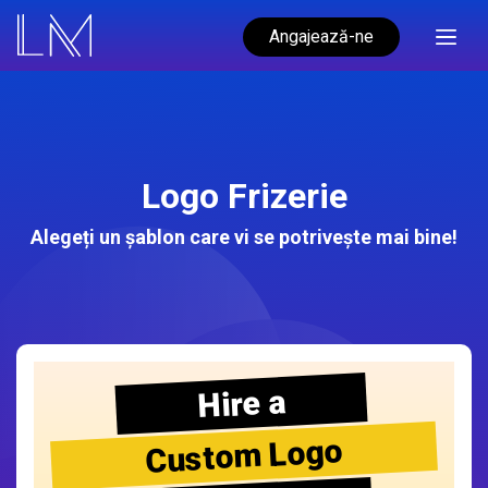
Angajează-ne
Logo Frizerie
Alegeți un șablon care vi se potrivește mai bine!
Hire a
Custom Logo