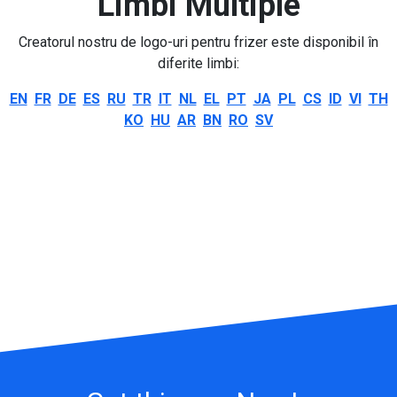
Limbi Multiple
Creatorul nostru de logo-uri pentru frizer este disponibil în
diferite limbi:
EN
FR
DE
ES
RU
TR
IT
NL
EL
PT
JA
PL
CS
ID
VI
TH
KO
HU
AR
BN
RO
SV