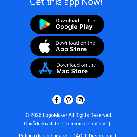
Get this app Now!
©
2026
LogoMaker
All Rights Reserved.
Confidențialitate
|
Termeni de politică
|
Politica de rambursare
|
FAQ
|
Despre noi
|