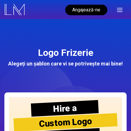
Angajează-ne
Logo Frizerie
Alegeți un șablon care vi se potrivește mai bine!
Hire a
Custom Logo