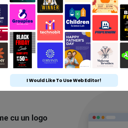
I Would Like To Use Web Editor!
ime cu un logo