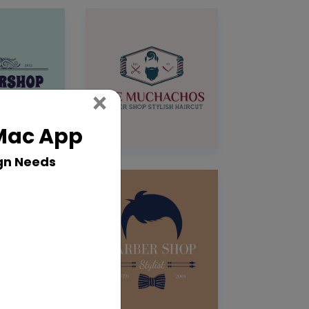
Close
×
 Mac App
gn Needs