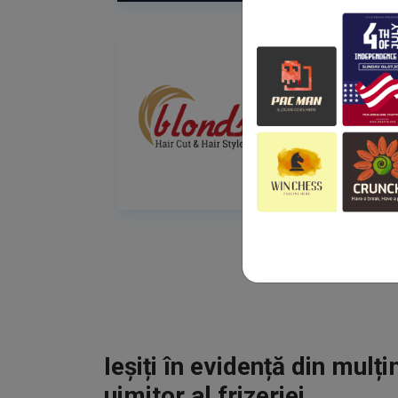
Ieșiți în evidență din mulț
uimitor al frizeriei