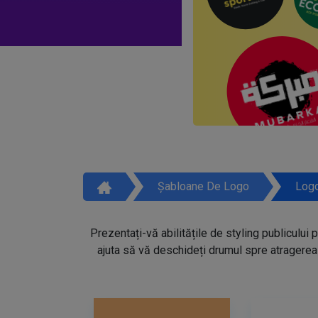
Șabloane De Logo
Logo
Prezentați-vă abilitățile de styling publicului 
ajuta să vă deschideți drumul spre atragerea 