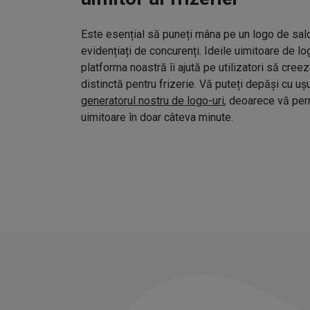
Este esențial să puneți mâna pe un logo de salo
evidențiați de concurenți. Ideile uimitoare de l
platforma noastră îi ajută pe utilizatori să cree
distinctă pentru frizerie. Vă puteți depăși cu uș
generatorul nostru de logo-uri
, deoarece vă pe
uimitoare în doar câteva minute.