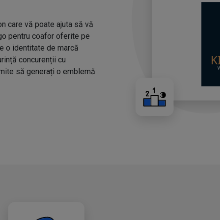
n care vă poate ajuta să vă
ogo pentru coafor oferite pe
ze o identitate de marcă
urință concurenții cu
rmite să generați o emblemă