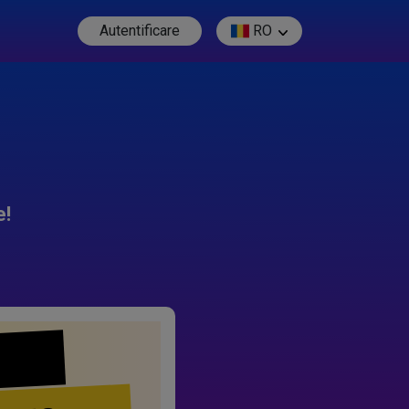
Autentificare
RO
e!