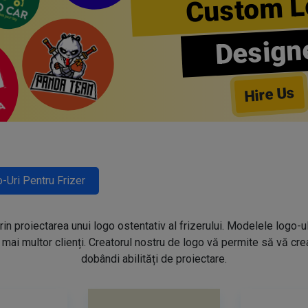
Custom L
Design
Hire Us
-Uri Pentru Frizer
prin proiectarea unui logo ostentativ al frizerului. Modelele logo-u
mai multor clienți. Creatorul nostru de logo vă permite să vă creaț
dobândi abilități de proiectare.