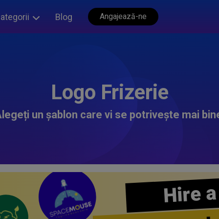
ategorii
Blog
Angajează-ne
Logo Frizerie
legeți un șablon care vi se potrivește mai bin
Hire a