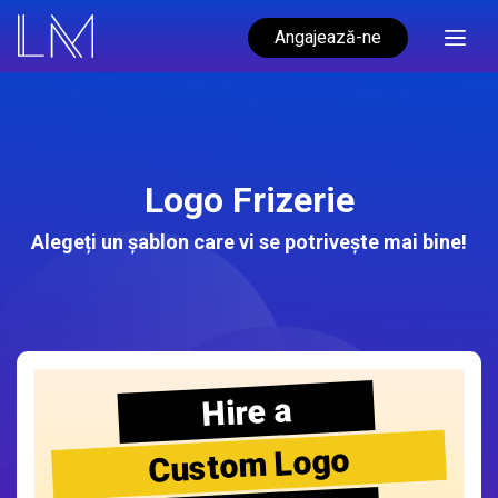
Angajează-ne
Logo Frizerie
Alegeți un șablon care vi se potrivește mai bine!
Hire a
Custom Logo