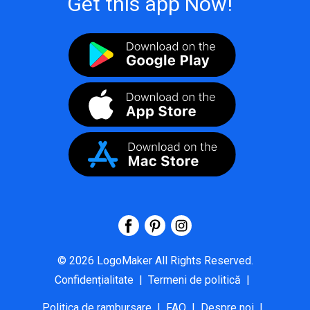
Get this app Now!
©
2026
LogoMaker
All Rights Reserved.
Confidențialitate
|
Termeni de politică
|
Politica de rambursare
|
FAQ
|
Despre noi
|