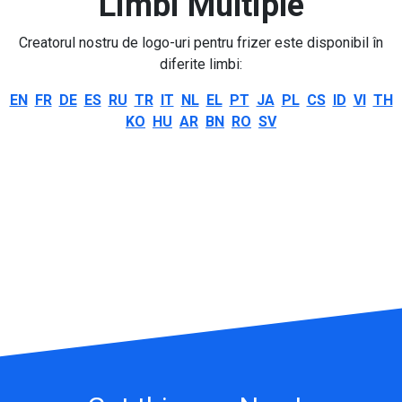
Limbi Multiple
Creatorul nostru de logo-uri pentru frizer este disponibil în
diferite limbi:
EN
FR
DE
ES
RU
TR
IT
NL
EL
PT
JA
PL
CS
ID
VI
TH
KO
HU
AR
BN
RO
SV