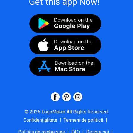
Get this app Now!
©
2026
LogoMaker
All Rights Reserved.
Confidențialitate
|
Termeni de politică
|
Politica de rambursare
|
FAQ
|
Despre noi
|