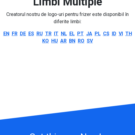
Limbi Multiple
Creatorul nostru de logo-uri pentru frizer este disponibil în
diferite limbi:
EN
FR
DE
ES
RU
TR
IT
NL
EL
PT
JA
PL
CS
ID
VI
TH
KO
HU
AR
BN
RO
SV