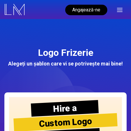
Angajează-ne
Logo Frizerie
Alegeți un șablon care vi se potrivește mai bine!
Hire a
Custom Logo