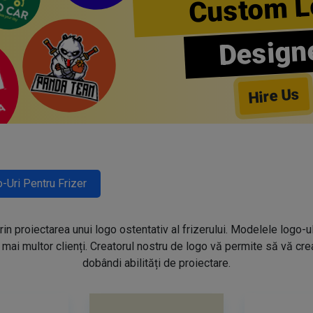
Custom L
Design
Hire Us
-Uri Pentru Frizer
prin proiectarea unui logo ostentativ al frizerului. Modelele logo-u
mai multor clienți. Creatorul nostru de logo vă permite să vă creaț
dobândi abilități de proiectare.