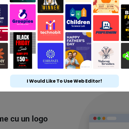
I Would Like To Use Web Editor!
ime cu un logo