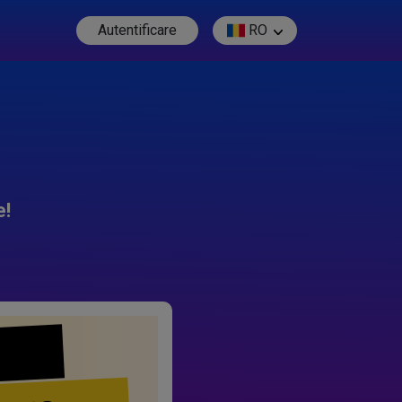
Autentificare
RO
e!