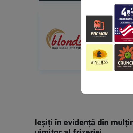
Ieșiți în evidență din mulț
uimitor al frizeriei