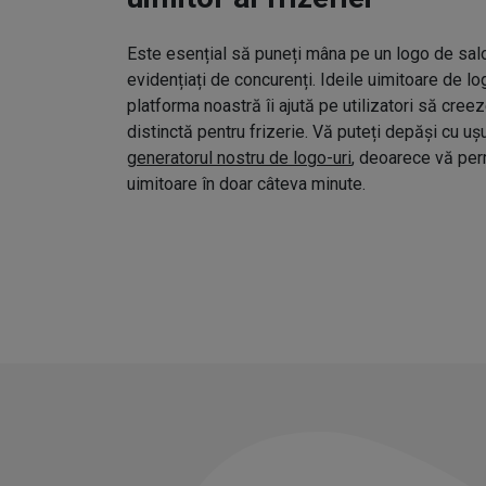
Este esențial să puneți mâna pe un logo de salo
evidențiați de concurenți. Ideile uimitoare de l
platforma noastră îi ajută pe utilizatori să cree
distinctă pentru frizerie. Vă puteți depăși cu uș
generatorul nostru de logo-uri
, deoarece vă pe
uimitoare în doar câteva minute.