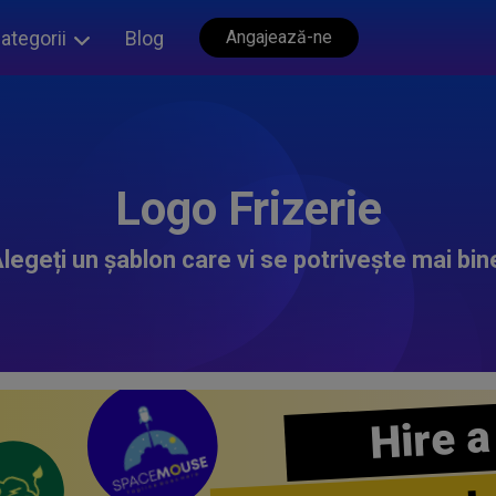
ategorii
Blog
Angajează-ne
Logo Frizerie
legeți un șablon care vi se potrivește mai bin
Hire a