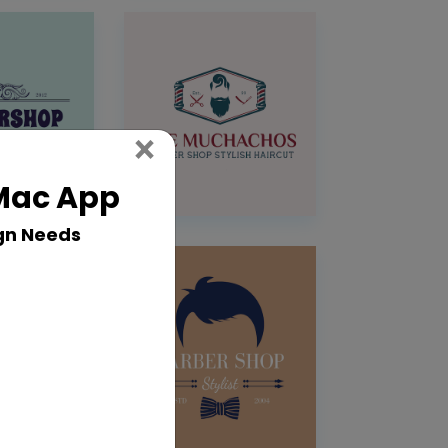
Close
×
 Mac App
gn Needs