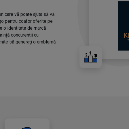
n care vă poate ajuta să vă
ogo pentru coafor oferite pe
ze o identitate de marcă
urință concurenții cu
rmite să generați o emblemă