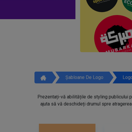
Șabloane De Logo
Logo
Prezentați-vă abilitățile de styling publicului 
ajuta să vă deschideți drumul spre atragerea 