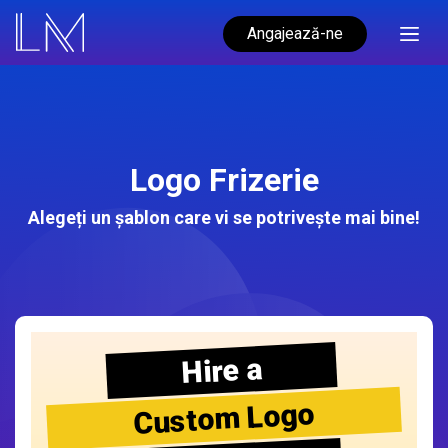
Angajează-ne
Logo Frizerie
Alegeți un șablon care vi se potrivește mai bine!
Hire a
Custom Logo