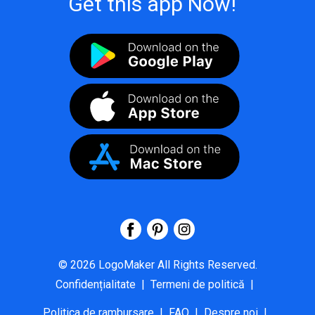
Get this app Now!
©
2026
LogoMaker
All Rights Reserved.
Confidențialitate
|
Termeni de politică
|
Politica de rambursare
|
FAQ
|
Despre noi
|