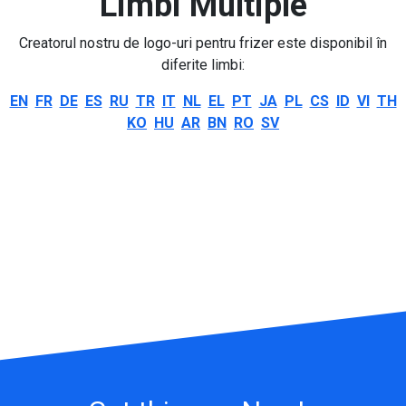
Limbi Multiple
Creatorul nostru de logo-uri pentru frizer este disponibil în
diferite limbi:
EN
FR
DE
ES
RU
TR
IT
NL
EL
PT
JA
PL
CS
ID
VI
TH
KO
HU
AR
BN
RO
SV