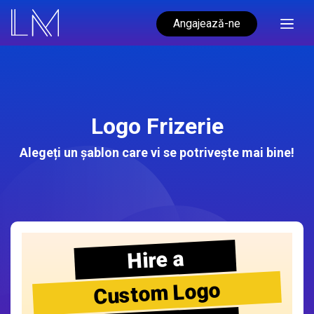
Angajează-ne
Logo Frizerie
Alegeți un șablon care vi se potrivește mai bine!
Hire a
Custom Logo