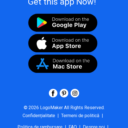
Get this app Now!
©
2026
LogoMaker
All Rights Reserved.
Confidențialitate
|
Termeni de politică
|
Politica de rambursare
|
FAQ
|
Despre noi
|