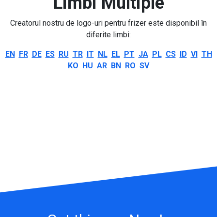
Limbi Multiple
Creatorul nostru de logo-uri pentru frizer este disponibil în
diferite limbi:
EN
FR
DE
ES
RU
TR
IT
NL
EL
PT
JA
PL
CS
ID
VI
TH
KO
HU
AR
BN
RO
SV