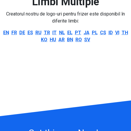
Limbi Multiple
Creatorul nostru de logo-uri pentru frizer este disponibil în
diferite limbi:
EN
FR
DE
ES
RU
TR
IT
NL
EL
PT
JA
PL
CS
ID
VI
TH
KO
HU
AR
BN
RO
SV