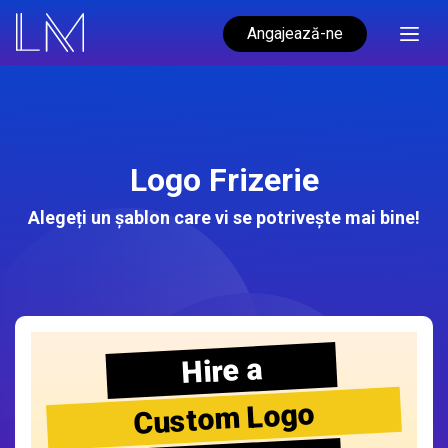
Angajează-ne
Logo Frizerie
Alegeți un șablon care vi se potrivește mai bine!
Hire a
Custom Logo