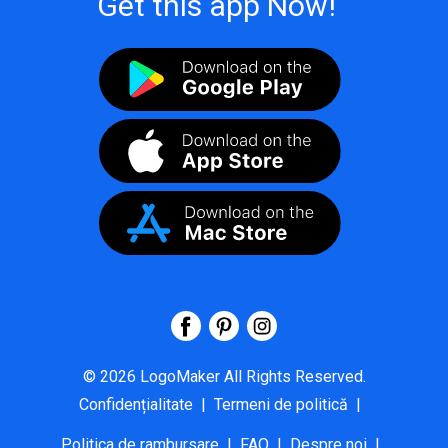
Get this app Now!
©
2026
LogoMaker
All Rights Reserved.
Confidențialitate
|
Termeni de politică
|
Politica de rambursare
|
FAQ
|
Despre noi
|