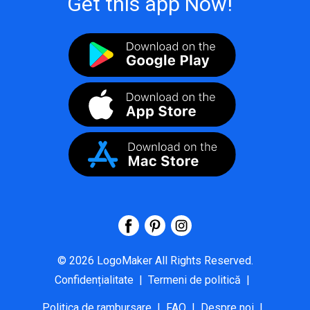
Get this app Now!
©
2026
LogoMaker
All Rights Reserved.
Confidențialitate
|
Termeni de politică
|
Politica de rambursare
|
FAQ
|
Despre noi
|