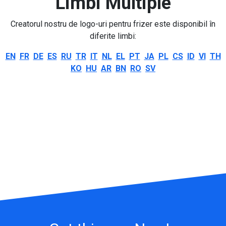
Limbi Multiple
Creatorul nostru de logo-uri pentru frizer este disponibil în
diferite limbi:
EN
FR
DE
ES
RU
TR
IT
NL
EL
PT
JA
PL
CS
ID
VI
TH
KO
HU
AR
BN
RO
SV