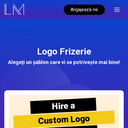
Angajează-ne
Logo Frizerie
Alegeți un șablon care vi se potrivește mai bine!
Hire a
Custom Logo