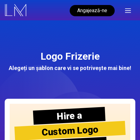
Angajează-ne
Logo Frizerie
Alegeți un șablon care vi se potrivește mai bine!
Hire a
Custom Logo