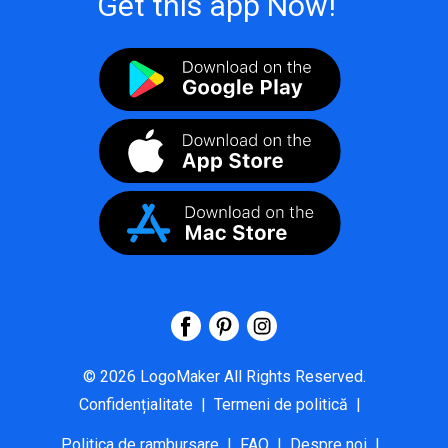
Get this app Now!
©
2026
LogoMaker
All Rights Reserved.
Confidențialitate
|
Termeni de politică
|
Politica de rambursare
|
FAQ
|
Despre noi
|