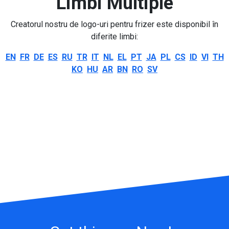
Limbi Multiple
Creatorul nostru de logo-uri pentru frizer este disponibil în
diferite limbi:
EN
FR
DE
ES
RU
TR
IT
NL
EL
PT
JA
PL
CS
ID
VI
TH
KO
HU
AR
BN
RO
SV