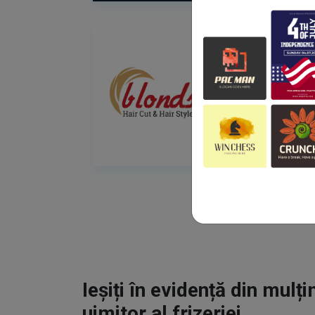
Ieșiți în evidență din mulț
uimitor al frizeriei