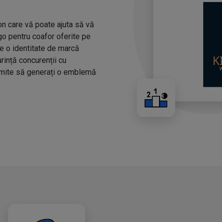
n care vă poate ajuta să vă
ogo pentru coafor oferite pe
ze o identitate de marcă
urință concurenții cu
rmite să generați o emblemă