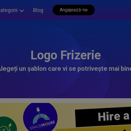
ategorii
Blog
Angajează-ne
Logo Frizerie
legeți un șablon care vi se potrivește mai bin
Hire a