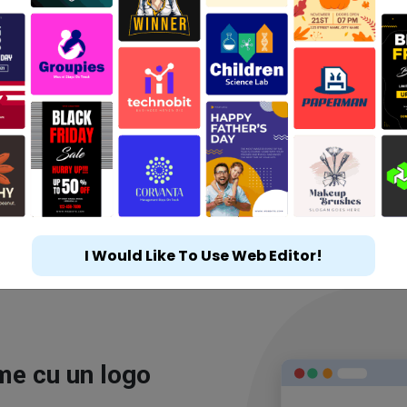
I Would Like To Use Web Editor!
ime cu un logo