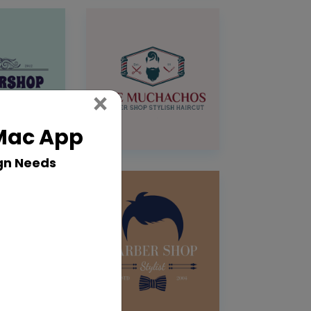
Close
×
 Mac App
gn Needs