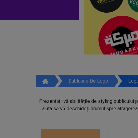
Șabloane De Logo
Logo
Prezentați-vă abilitățile de styling publicului 
ajuta să vă deschideți drumul spre atragerea 