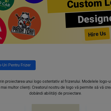
Custom L
Design
Hire Us
-Uri Pentru Frizer
prin proiectarea unui logo ostentativ al frizerului. Modelele logo-u
mai multor clienți. Creatorul nostru de logo vă permite să vă creaț
dobândi abilități de proiectare.