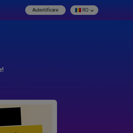
Autentificare
RO
e!