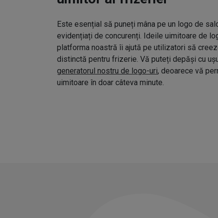
Este esențial să puneți mâna pe un logo de salo
evidențiați de concurenți. Ideile uimitoare de l
platforma noastră îi ajută pe utilizatori să cree
distinctă pentru frizerie. Vă puteți depăși cu uș
generatorul nostru de logo-uri
, deoarece vă pe
uimitoare în doar câteva minute.