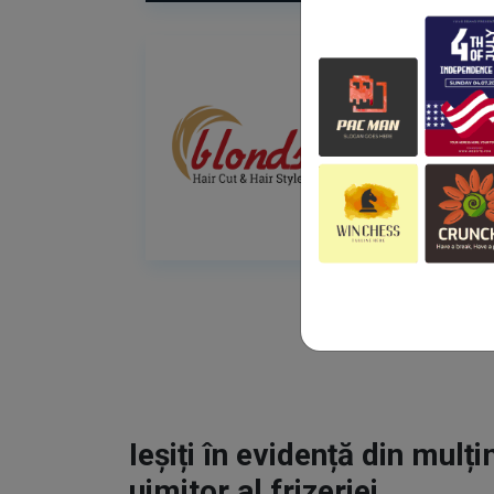
Ieșiți în evidență din mulț
uimitor al frizeriei