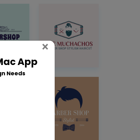
Close
×
 Mac App
gn Needs