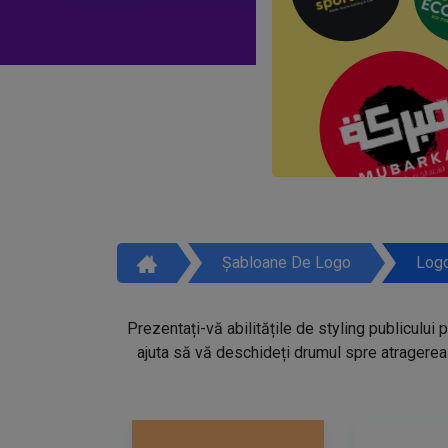
Șabloane De Logo
Logo
Prezentați-vă abilitățile de styling publicului 
ajuta să vă deschideți drumul spre atragerea 