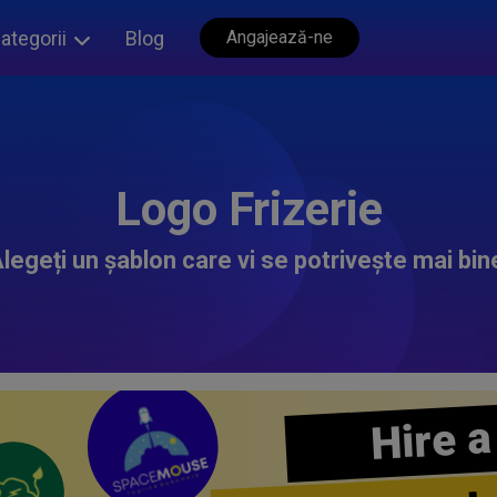
ategorii
Blog
Angajează-ne
Logo Frizerie
legeți un șablon care vi se potrivește mai bin
Hire a