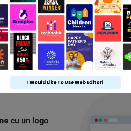
I Would Like To Use Web Editor!
ime cu un logo