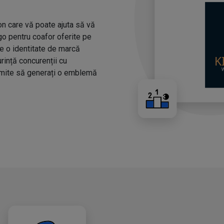
n care vă poate ajuta să vă
ogo pentru coafor oferite pe
ze o identitate de marcă
urință concurenții cu
rmite să generați o emblemă