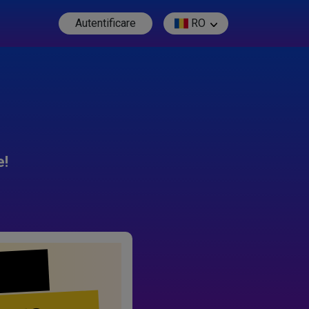
Autentificare
RO
e!