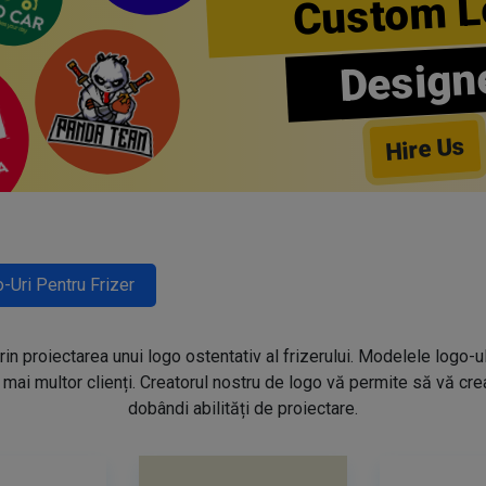
Custom L
Design
Hire Us
-Uri Pentru Frizer
prin proiectarea unui logo ostentativ al frizerului. Modelele logo-u
mai multor clienți. Creatorul nostru de logo vă permite să vă creaț
dobândi abilități de proiectare.