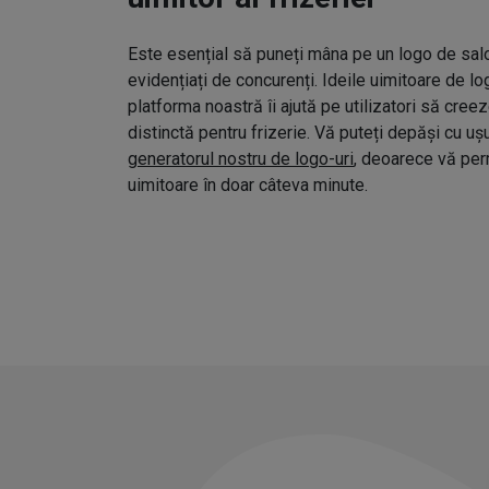
Este esențial să puneți mâna pe un logo de salo
evidențiați de concurenți. Ideile uimitoare de l
platforma noastră îi ajută pe utilizatori să cree
distinctă pentru frizerie. Vă puteți depăși cu uș
generatorul nostru de logo-uri
, deoarece vă pe
uimitoare în doar câteva minute.