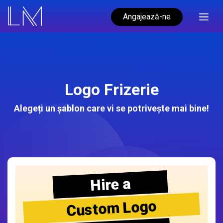
Angajează-ne
Logo Frizerie
Alegeți un șablon care vi se potrivește mai bine!
Hire a
Custom Logo