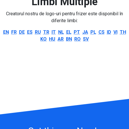
Limbi Multiple
Creatorul nostru de logo-uri pentru frizer este disponibil în
diferite limbi:
EN
FR
DE
ES
RU
TR
IT
NL
EL
PT
JA
PL
CS
ID
VI
TH
KO
HU
AR
BN
RO
SV