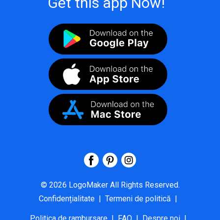
Get this app Now!
©
2026
LogoMaker
All Rights Reserved.
Confidențialitate
|
Termeni de politică
|
Politica de rambursare
|
FAQ
|
Despre noi
|