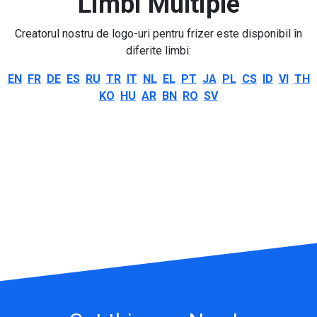
Limbi Multiple
Creatorul nostru de logo-uri pentru frizer este disponibil în
diferite limbi:
EN
FR
DE
ES
RU
TR
IT
NL
EL
PT
JA
PL
CS
ID
VI
TH
KO
HU
AR
BN
RO
SV