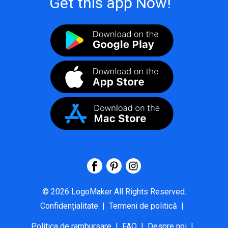
Get this app Now!
©
2026
LogoMaker
All Rights Reserved.
Confidențialitate
|
Termeni de politică
|
Politica de rambursare
|
FAQ
|
Despre noi
|