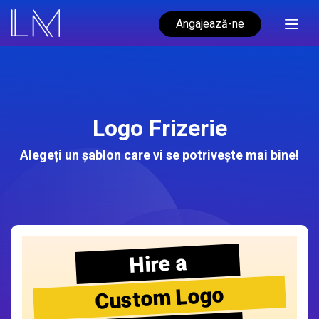
Angajează-ne
Logo Frizerie
Alegeți un șablon care vi se potrivește mai bine!
Hire a
Custom Logo