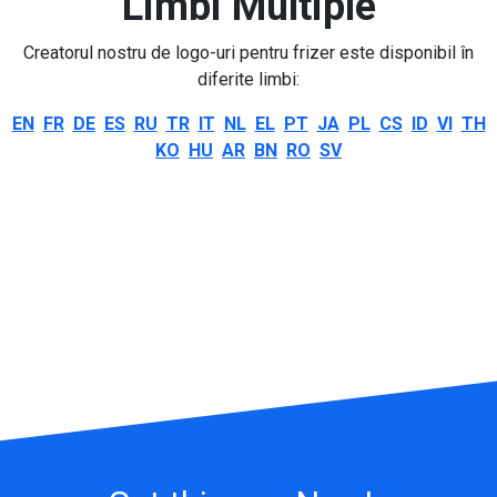
Limbi Multiple
Creatorul nostru de logo-uri pentru frizer este disponibil în
diferite limbi:
EN
FR
DE
ES
RU
TR
IT
NL
EL
PT
JA
PL
CS
ID
VI
TH
KO
HU
AR
BN
RO
SV