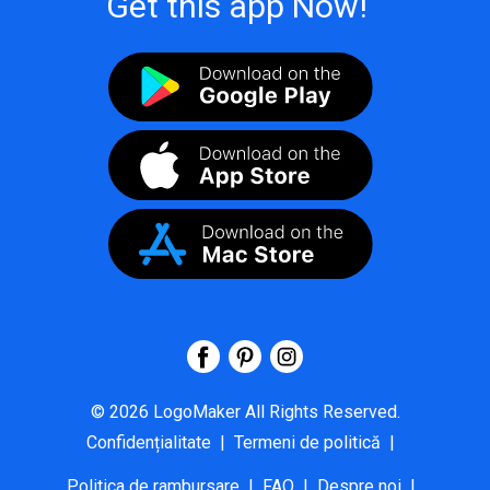
Get this app Now!
©
2026
LogoMaker
All Rights Reserved.
Confidențialitate
|
Termeni de politică
|
Politica de rambursare
|
FAQ
|
Despre noi
|