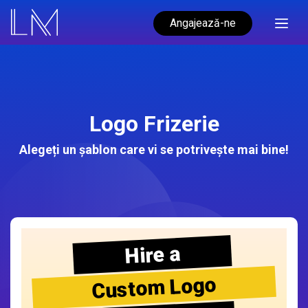
Angajează-ne
Logo Frizerie
Alegeți un șablon care vi se potrivește mai bine!
Hire a
Custom Logo