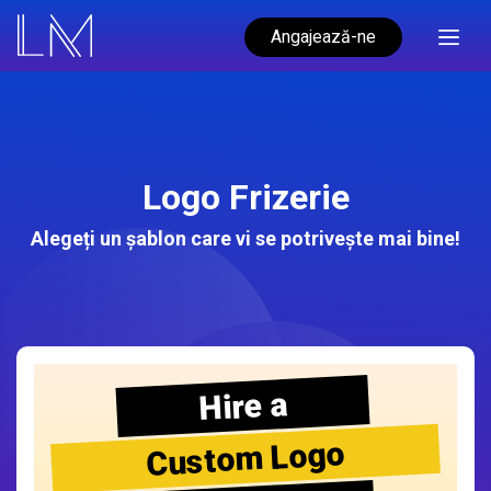
Angajează-ne
Logo Frizerie
Alegeți un șablon care vi se potrivește mai bine!
Hire a
Custom Logo