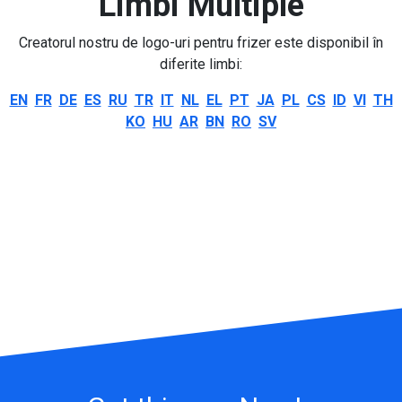
Limbi Multiple
Creatorul nostru de logo-uri pentru frizer este disponibil în
diferite limbi:
EN
FR
DE
ES
RU
TR
IT
NL
EL
PT
JA
PL
CS
ID
VI
TH
KO
HU
AR
BN
RO
SV