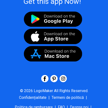
Get this app Now!
©
2026
LogoMaker
All Rights Reserved.
Confidențialitate
|
Termeni de politică
|
Politica de rambursare
|
FAQ
|
Despre noi
|