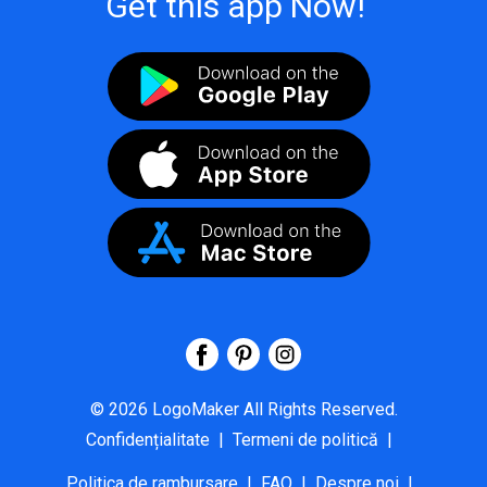
Get this app Now!
©
2026
LogoMaker
All Rights Reserved.
Confidențialitate
|
Termeni de politică
|
Politica de rambursare
|
FAQ
|
Despre noi
|