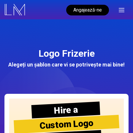
Angajează-ne
Logo Frizerie
Alegeți un șablon care vi se potrivește mai bine!
Hire a
Custom Logo