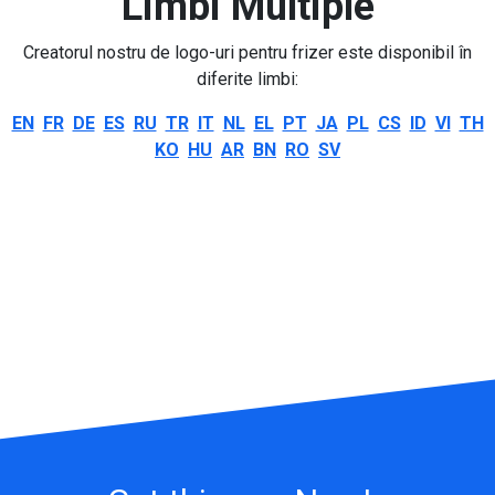
Limbi Multiple
Creatorul nostru de logo-uri pentru frizer este disponibil în
diferite limbi:
EN
FR
DE
ES
RU
TR
IT
NL
EL
PT
JA
PL
CS
ID
VI
TH
KO
HU
AR
BN
RO
SV