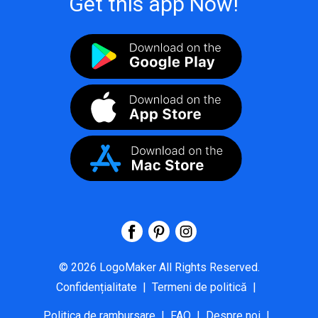
Get this app Now!
©
2026
LogoMaker
All Rights Reserved.
Confidențialitate
|
Termeni de politică
|
Politica de rambursare
|
FAQ
|
Despre noi
|