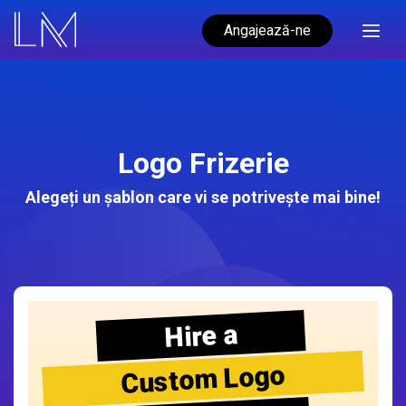
Angajează-ne
Logo Frizerie
Alegeți un șablon care vi se potrivește mai bine!
Hire a
Custom Logo