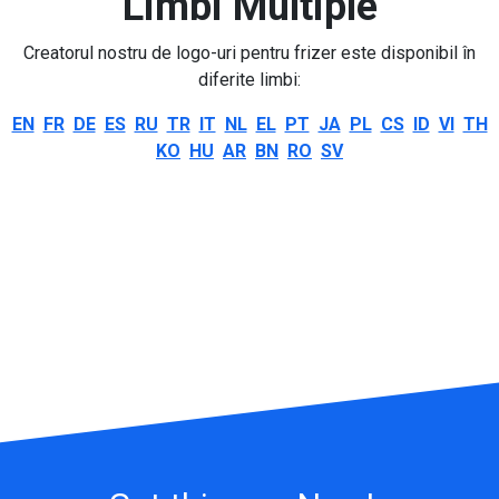
Limbi Multiple
Creatorul nostru de logo-uri pentru frizer este disponibil în
diferite limbi:
EN
FR
DE
ES
RU
TR
IT
NL
EL
PT
JA
PL
CS
ID
VI
TH
KO
HU
AR
BN
RO
SV