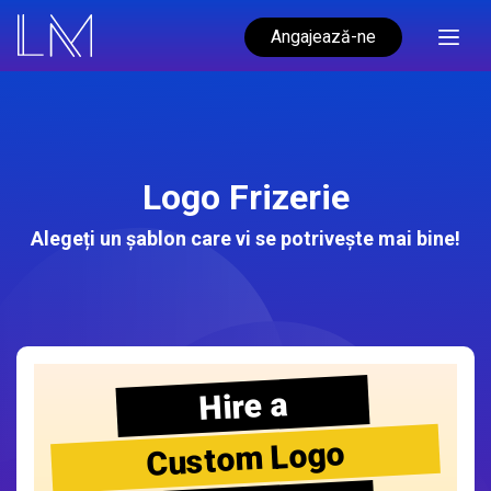
Angajează-ne
Logo Frizerie
Alegeți un șablon care vi se potrivește mai bine!
Hire a
Custom Logo