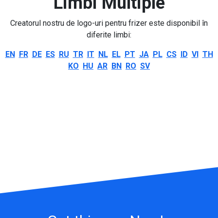
Limbi Multiple
Creatorul nostru de logo-uri pentru frizer este disponibil în
diferite limbi:
EN
FR
DE
ES
RU
TR
IT
NL
EL
PT
JA
PL
CS
ID
VI
TH
KO
HU
AR
BN
RO
SV