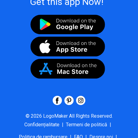
Get this app Now!
©
2026
LogoMaker
All Rights Reserved.
Confidențialitate
|
Termeni de politică
|
Politica de rambursare
|
FAQ
|
Despre noi
|