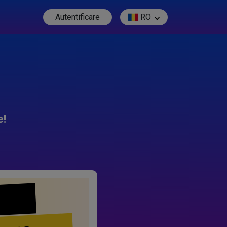
Autentificare
RO
e!