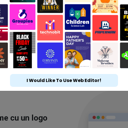
I Would Like To Use Web Editor!
ime cu un logo