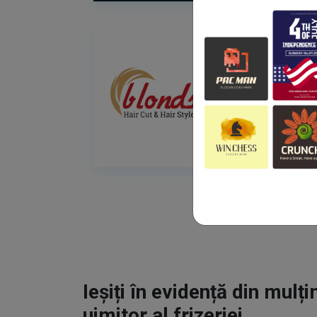
Ieșiți în evidență din mulț
uimitor al frizeriei