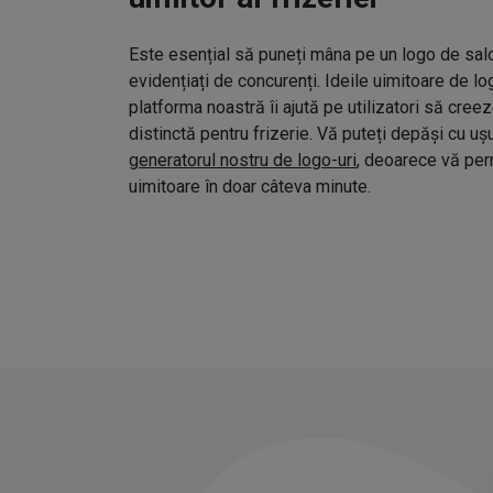
Este esențial să puneți mâna pe un logo de salo
evidențiați de concurenți. Ideile uimitoare de l
platforma noastră îi ajută pe utilizatori să cree
distinctă pentru frizerie. Vă puteți depăși cu uș
generatorul nostru de logo-uri
, deoarece vă pe
uimitoare în doar câteva minute.