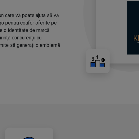
n care vă poate ajuta să vă
ogo pentru coafor oferite pe
ze o identitate de marcă
urință concurenții cu
rmite să generați o emblemă