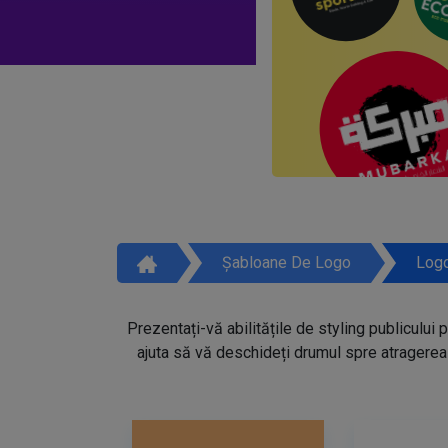
Șabloane De Logo
Logo
Prezentați-vă abilitățile de styling publicului 
ajuta să vă deschideți drumul spre atragerea 