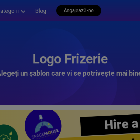
ategorii
Blog
Angajează-ne
Logo Frizerie
legeți un șablon care vi se potrivește mai bin
Hire a