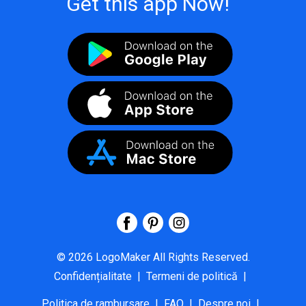
Get this app Now!
©
2026
LogoMaker
All Rights Reserved.
Confidențialitate
|
Termeni de politică
|
Politica de rambursare
|
FAQ
|
Despre noi
|