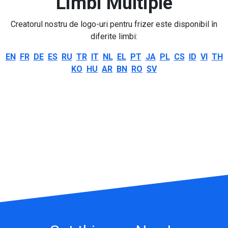
Limbi Multiple
Creatorul nostru de logo-uri pentru frizer este disponibil în
diferite limbi:
EN
FR
DE
ES
RU
TR
IT
NL
EL
PT
JA
PL
CS
ID
VI
TH
KO
HU
AR
BN
RO
SV