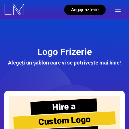
Angajează-ne
Logo Frizerie
Alegeți un șablon care vi se potrivește mai bine!
Hire a
Custom Logo