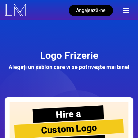
Angajează-ne
Logo Frizerie
Alegeți un șablon care vi se potrivește mai bine!
Hire a
Custom Logo