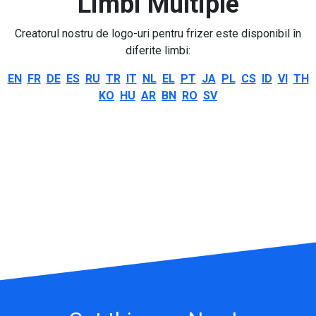
Limbi Multiple
Creatorul nostru de logo-uri pentru frizer este disponibil în
diferite limbi:
EN
FR
DE
ES
RU
TR
IT
NL
EL
PT
JA
PL
CS
ID
VI
TH
KO
HU
AR
BN
RO
SV