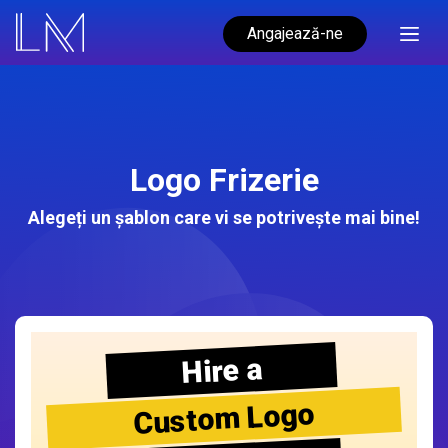
Angajează-ne
Logo Frizerie
Alegeți un șablon care vi se potrivește mai bine!
Hire a
Custom Logo