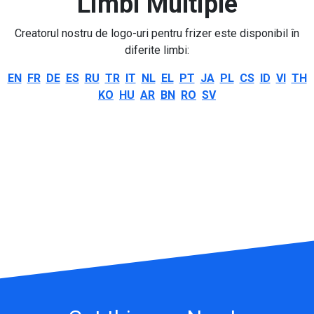
Limbi Multiple
Creatorul nostru de logo-uri pentru frizer este disponibil în
diferite limbi:
EN
FR
DE
ES
RU
TR
IT
NL
EL
PT
JA
PL
CS
ID
VI
TH
KO
HU
AR
BN
RO
SV