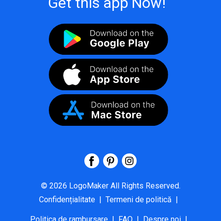
Get this app Now!
©
2026
LogoMaker
All Rights Reserved.
Confidențialitate
|
Termeni de politică
|
Politica de rambursare
|
FAQ
|
Despre noi
|