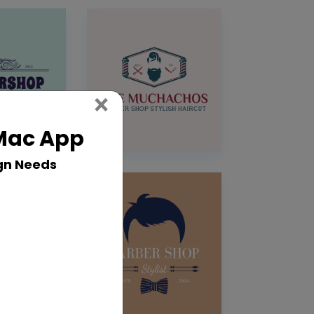
Close
×
 Mac App
gn Needs