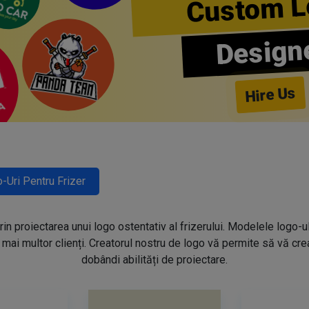
Custom L
Design
Hire Us
-Uri Pentru Frizer
prin proiectarea unui logo ostentativ al frizerului. Modelele logo-u
mai multor clienți. Creatorul nostru de logo vă permite să vă creaț
dobândi abilități de proiectare.