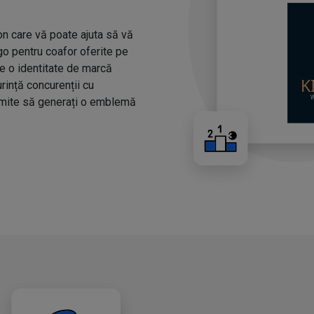
n care vă poate ajuta să vă
ogo pentru coafor oferite pe
ze o identitate de marcă
urință concurenții cu
rmite să generați o emblemă