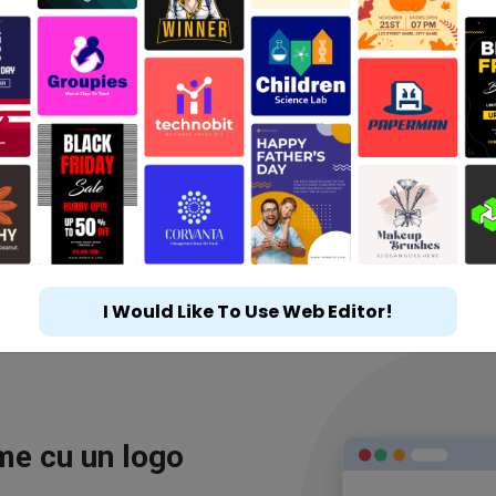
I Would Like To Use Web Editor!
ime cu un logo