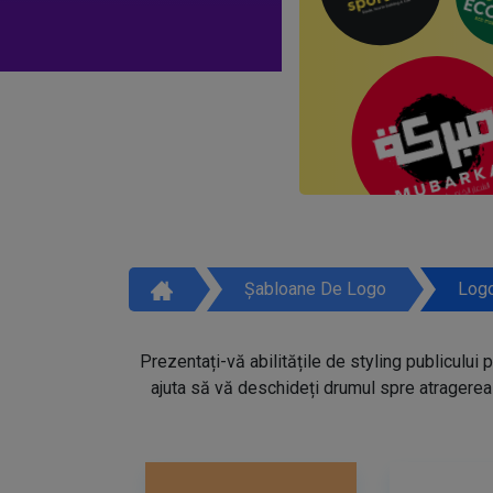
Șabloane De Logo
Logo
Prezentați-vă abilitățile de styling publicului 
ajuta să vă deschideți drumul spre atragerea 