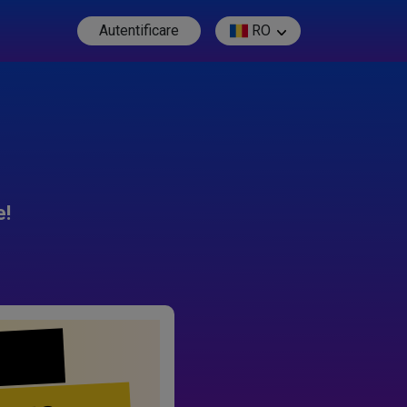
Autentificare
RO
e!