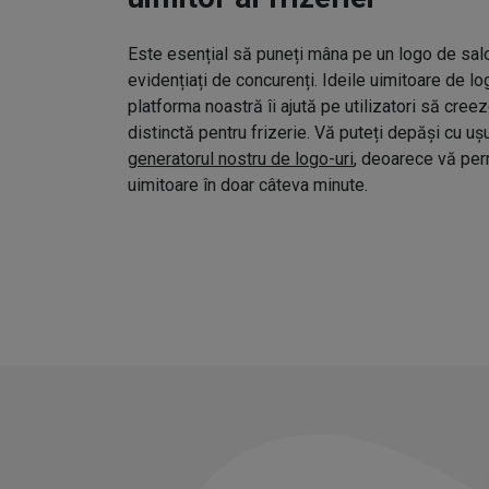
Este esențial să puneți mâna pe un logo de salo
evidențiați de concurenți. Ideile uimitoare de l
platforma noastră îi ajută pe utilizatori să cree
distinctă pentru frizerie. Vă puteți depăși cu uș
generatorul nostru de logo-uri
, deoarece vă pe
uimitoare în doar câteva minute.