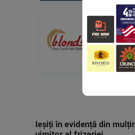
Ieșiți în evidență din mulț
uimitor al frizeriei