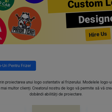
Custom L
Design
Hire Us
-Uri Pentru Frizer
prin proiectarea unui logo ostentativ al frizerului. Modelele logo-u
mai multor clienți. Creatorul nostru de logo vă permite să vă creaț
dobândi abilități de proiectare.