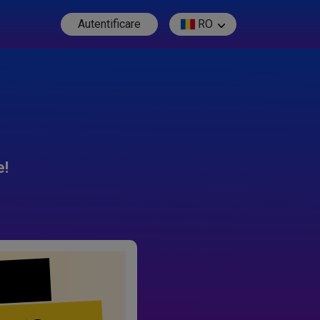
Autentificare
RO
e!