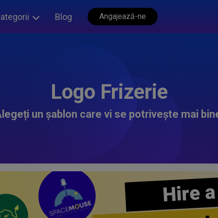
ategorii
Blog
Angajează-ne
Logo Frizerie
legeți un șablon care vi se potrivește mai bin
Hire a