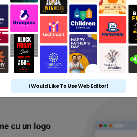
I Would Like To Use Web Editor!
ime cu un logo