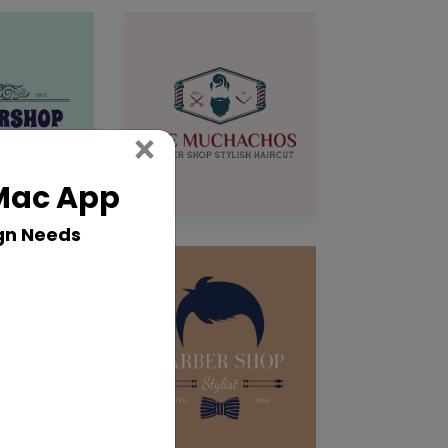
Close
×
 Mac App
gn Needs