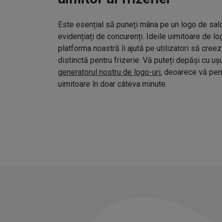
Este esențial să puneți mâna pe un logo de salo
evidențiați de concurenți. Ideile uimitoare de l
platforma noastră îi ajută pe utilizatori să cree
distinctă pentru frizerie. Vă puteți depăși cu uș
generatorul nostru de logo-uri
, deoarece vă pe
uimitoare în doar câteva minute.