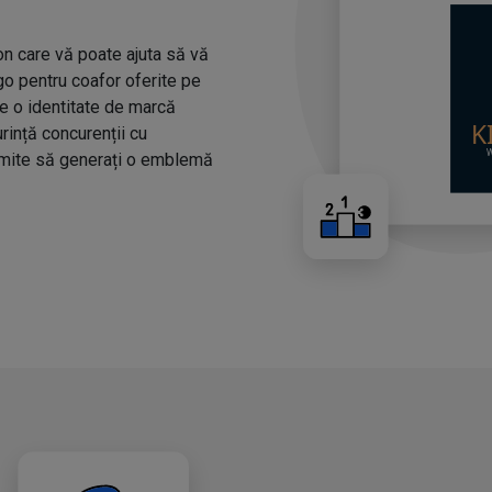
n care vă poate ajuta să vă
ogo pentru coafor oferite pe
ze o identitate de marcă
urință concurenții cu
rmite să generați o emblemă