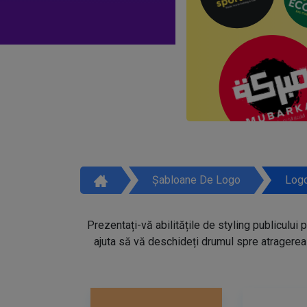
Șabloane De Logo
Logo
Prezentați-vă abilitățile de styling publicului 
ajuta să vă deschideți drumul spre atragerea 