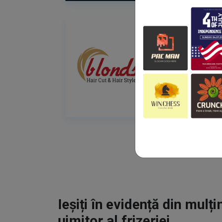
Ieșiți în evidență din mulț
uimitor al frizeriei