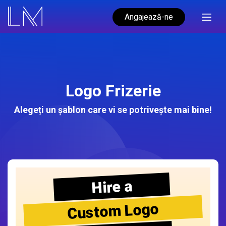
Angajează-ne
Logo Frizerie
Alegeți un șablon care vi se potrivește mai bine!
Hire a
Custom Logo