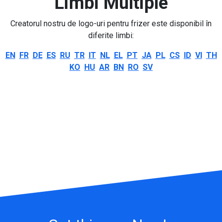
Limbi Multiple
Creatorul nostru de logo-uri pentru frizer este disponibil în
diferite limbi:
EN
FR
DE
ES
RU
TR
IT
NL
EL
PT
JA
PL
CS
ID
VI
TH
KO
HU
AR
BN
RO
SV