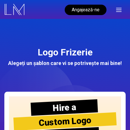
Angajează-ne
Logo Frizerie
Alegeți un șablon care vi se potrivește mai bine!
Hire a
Custom Logo