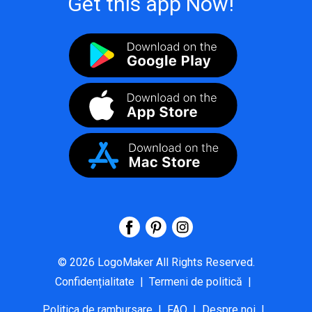
Get this app Now!
©
2026
LogoMaker
All Rights Reserved.
Confidențialitate
|
Termeni de politică
|
Politica de rambursare
|
FAQ
|
Despre noi
|