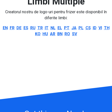
Limbi Multiple
Creatorul nostru de logo-uri pentru frizer este disponibil în
diferite limbi:
EN
FR
DE
ES
RU
TR
IT
NL
EL
PT
JA
PL
CS
ID
VI
TH
KO
HU
AR
BN
RO
SV