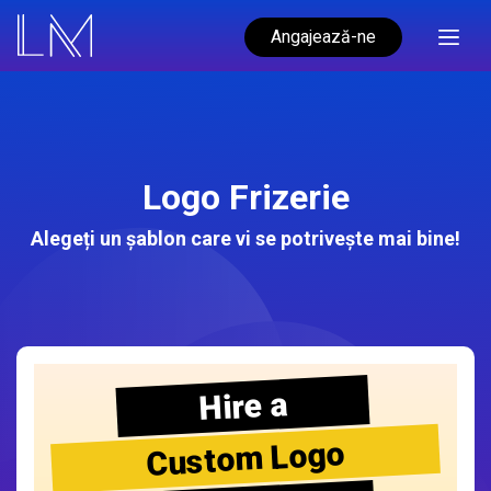
Angajează-ne
Logo Frizerie
Alegeți un șablon care vi se potrivește mai bine!
Hire a
Custom Logo