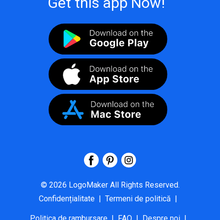
Get this app Now!
©
2026
LogoMaker
All Rights Reserved.
Confidențialitate
|
Termeni de politică
|
Politica de rambursare
|
FAQ
|
Despre noi
|