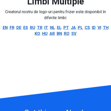
Limbi Multiple
Creatorul nostru de logo-uri pentru frizer este disponibil în
diferite limbi:
EN
FR
DE
ES
RU
TR
IT
NL
EL
PT
JA
PL
CS
ID
VI
TH
KO
HU
AR
BN
RO
SV