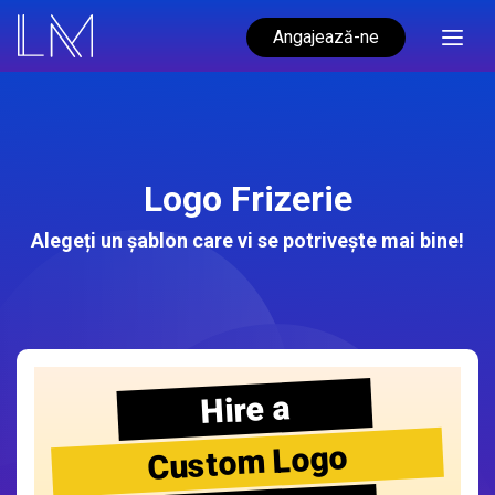
Angajează-ne
Logo Frizerie
Alegeți un șablon care vi se potrivește mai bine!
Hire a
Custom Logo