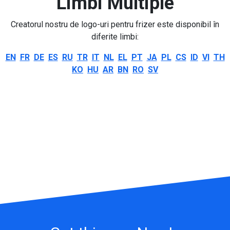
Limbi Multiple
Creatorul nostru de logo-uri pentru frizer este disponibil în
diferite limbi:
EN
FR
DE
ES
RU
TR
IT
NL
EL
PT
JA
PL
CS
ID
VI
TH
KO
HU
AR
BN
RO
SV