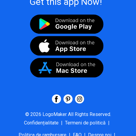
Get this app Now!
©
2026
LogoMaker
All Rights Reserved.
Confidențialitate
|
Termeni de politică
|
Politica de rambursare
|
FAQ
|
Despre noi
|