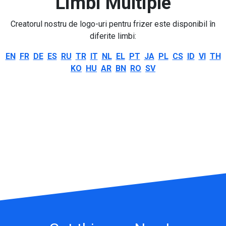
Limbi Multiple
Creatorul nostru de logo-uri pentru frizer este disponibil în
diferite limbi:
EN
FR
DE
ES
RU
TR
IT
NL
EL
PT
JA
PL
CS
ID
VI
TH
KO
HU
AR
BN
RO
SV