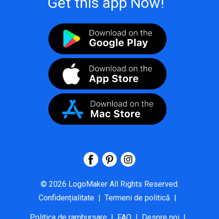
Get this app Now!
©
2026
LogoMaker
All Rights Reserved.
Confidențialitate
|
Termeni de politică
|
Politica de rambursare
|
FAQ
|
Despre noi
|