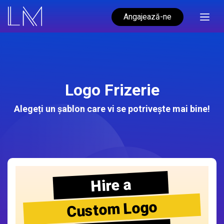
Angajează-ne
Logo Frizerie
Alegeți un șablon care vi se potrivește mai bine!
Hire a
Custom Logo