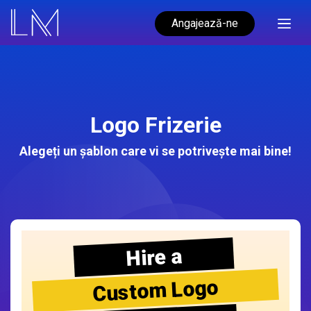
Angajează-ne
Logo Frizerie
Alegeți un șablon care vi se potrivește mai bine!
Hire a
Custom Logo