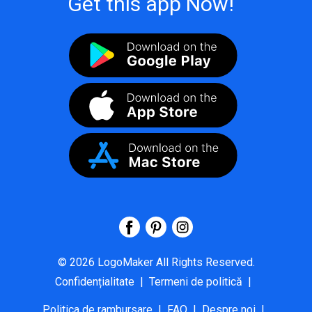
Get this app Now!
©
2026
LogoMaker
All Rights Reserved.
Confidențialitate
|
Termeni de politică
|
Politica de rambursare
|
FAQ
|
Despre noi
|