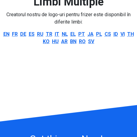
Limbi Multiple
Creatorul nostru de logo-uri pentru frizer este disponibil în
diferite limbi:
EN
FR
DE
ES
RU
TR
IT
NL
EL
PT
JA
PL
CS
ID
VI
TH
KO
HU
AR
BN
RO
SV