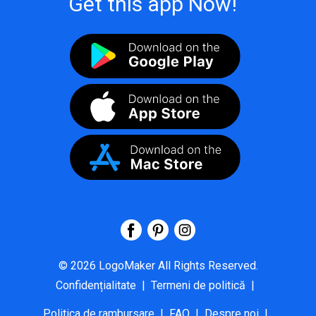
Get this app Now!
©
2026
LogoMaker
All Rights Reserved.
Confidențialitate
|
Termeni de politică
|
Politica de rambursare
|
FAQ
|
Despre noi
|