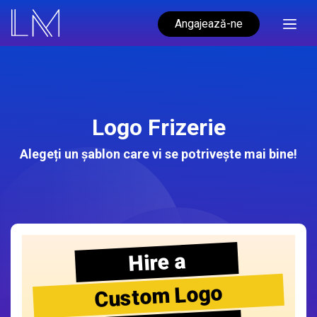
Angajează-ne
Logo Frizerie
Alegeți un șablon care vi se potrivește mai bine!
Hire a
Custom Logo