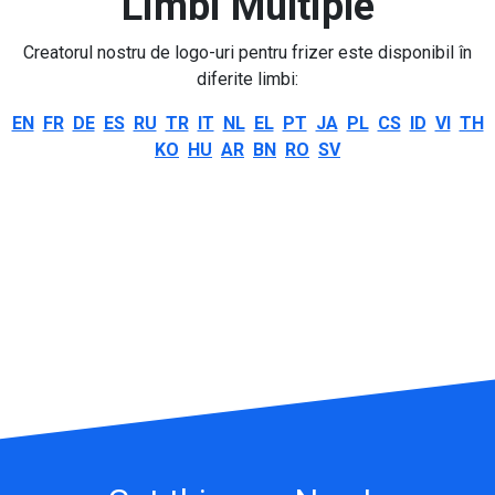
Limbi Multiple
Creatorul nostru de logo-uri pentru frizer este disponibil în
diferite limbi:
EN
FR
DE
ES
RU
TR
IT
NL
EL
PT
JA
PL
CS
ID
VI
TH
KO
HU
AR
BN
RO
SV