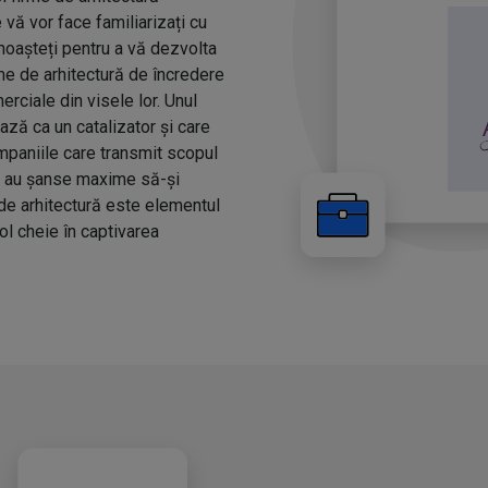
vă vor face familiarizați cu
unoașteți pentru a vă dezvolta
me de arhitectură de încredere
erciale din visele lor. Unul
ază ca un catalizator și care
mpaniile care transmit scopul
nt au șanse maxime să-și
 de arhitectură este elementul
rol cheie în captivarea