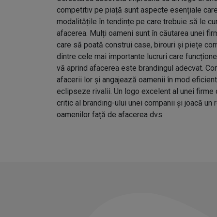
competitiv pe piață sunt aspecte esențiale care 
modalitățile în tendințe pe care trebuie să le c
afacerea. Mulți oameni sunt în căutarea unei fir
care să poată construi case, birouri și piețe com
dintre cele mai importante lucruri care funcțione
vă aprind afacerea este brandingul adecvat. Co
afacerii lor și angajează oamenii în mod eficie
eclipseze rivalii. Un logo excelent al unei firme
critic al branding-ului unei companii și joacă un 
oamenilor față de afacerea dvs.