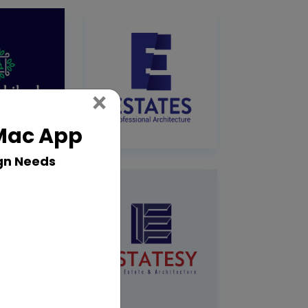
Close
×
 Mac App
gn Needs