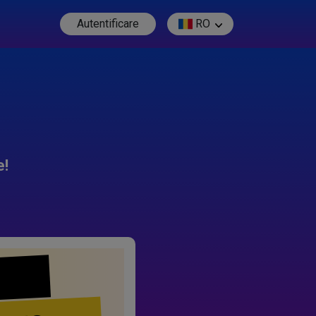
Autentificare
RO
e!