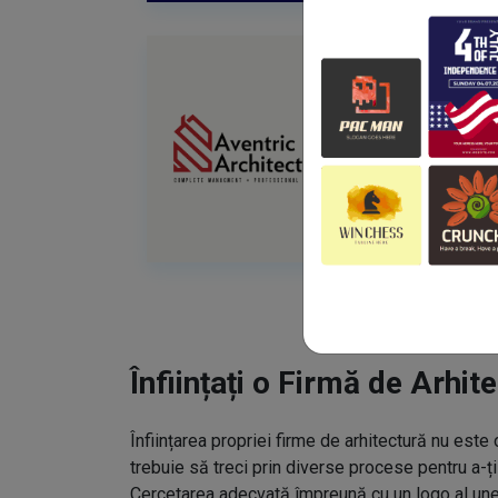
Înființați o Firmă de Arhit
Înființarea propriei firme de arhitectură nu est
trebuie să treci prin diverse procese pentru a-ț
Cercetarea adecvată împreună cu un logo al unei