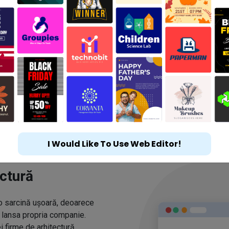
I Would Like To Use Web Editor!
ectură
e o sarcină ușoară, deoarece
i lansa propria companie.
 firme de arhitectură