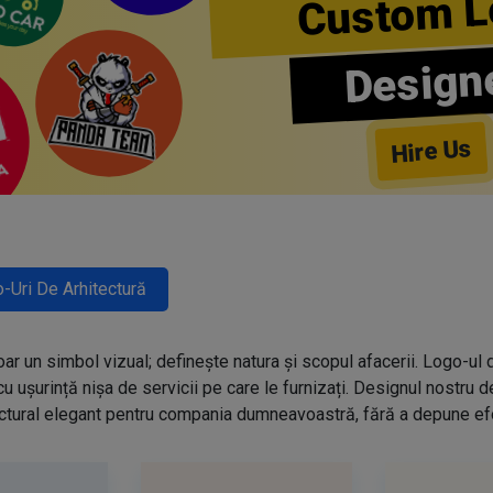
Custom L
Design
Hire Us
-Uri De Arhitectură
ar un simbol vizual; definește natura și scopul afacerii. Logo-ul d
cu ușurință nișa de servicii pe care le furnizați. Designul nostru d
ectural elegant pentru compania dumneavoastră, fără a depune efor