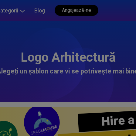
ategorii
Blog
Angajează-ne
Logo Arhitectură
legeți un șablon care vi se potrivește mai bin
Hire a