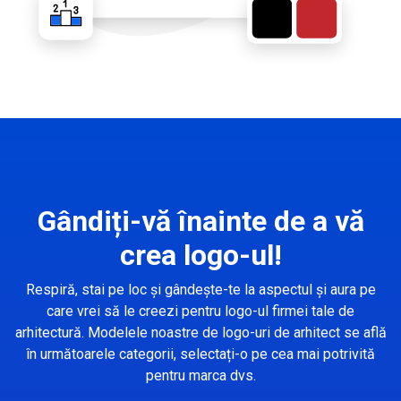
Gândiți-vă înainte de a vă
crea logo-ul!
Respiră, stai pe loc și gândește-te la aspectul și aura pe
care vrei să le creezi pentru logo-ul firmei tale de
arhitectură. Modelele noastre de logo-uri de arhitect se află
în următoarele categorii, selectați-o pe cea mai potrivită
pentru marca dvs.