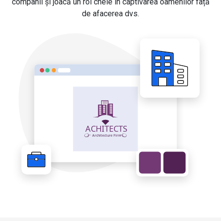
companii și joacă un rol cheie în captivarea oamenilor față
de afacerea dvs.