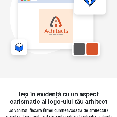
Ieși în evidență cu un aspect
carismatic al logo-ului tău arhitect
Galvanizați flacăra firmei dumneavoastră de arhitectură
având un logo captivant care influențează potențialii clienți