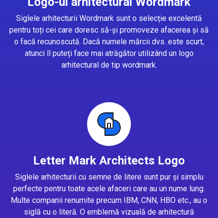
Logo-ul arhitectural Wordmark
Siglele arhitecturii Wordmark sunt o selecție excelentă
pentru toți cei care doresc să-și promoveze afacerea și să
o facă recunoscută. Dacă numele mărcii dvs. este scurt,
atunci îl puteți face mai atrăgător utilizând un logo
arhitectural de tip wordmark.
Letter Mark Architects Logo
Siglele arhitecturii cu semne de litere sunt pur și simplu
perfecte pentru toate acele afaceri care au un nume lung.
Multe companii renumite precum IBM, CNN, HBO etc., au o
siglă cu o literă. O emblemă vizuală de arhitectură