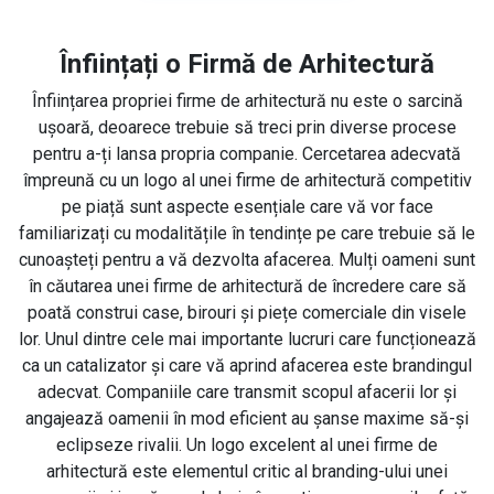
Înființați o Firmă de Arhitectură
Înființarea propriei firme de arhitectură nu este o sarcină
ușoară, deoarece trebuie să treci prin diverse procese
pentru a-ți lansa propria companie. Cercetarea adecvată
împreună cu un logo al unei firme de arhitectură competitiv
pe piață sunt aspecte esențiale care vă vor face
familiarizați cu modalitățile în tendințe pe care trebuie să le
cunoașteți pentru a vă dezvolta afacerea. Mulți oameni sunt
în căutarea unei firme de arhitectură de încredere care să
poată construi case, birouri și piețe comerciale din visele
lor. Unul dintre cele mai importante lucruri care funcționează
ca un catalizator și care vă aprind afacerea este brandingul
adecvat. Companiile care transmit scopul afacerii lor și
angajează oamenii în mod eficient au șanse maxime să-și
eclipseze rivalii. Un logo excelent al unei firme de
arhitectură este elementul critic al branding-ului unei