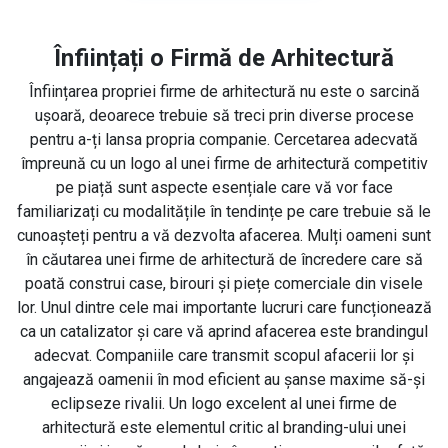
Înființați o Firmă de Arhitectură
Înființarea propriei firme de arhitectură nu este o sarcină
ușoară, deoarece trebuie să treci prin diverse procese
pentru a-ți lansa propria companie. Cercetarea adecvată
împreună cu un logo al unei firme de arhitectură competitiv
pe piață sunt aspecte esențiale care vă vor face
familiarizați cu modalitățile în tendințe pe care trebuie să le
cunoașteți pentru a vă dezvolta afacerea. Mulți oameni sunt
în căutarea unei firme de arhitectură de încredere care să
poată construi case, birouri și piețe comerciale din visele
lor. Unul dintre cele mai importante lucruri care funcționează
ca un catalizator și care vă aprind afacerea este brandingul
adecvat. Companiile care transmit scopul afacerii lor și
angajează oamenii în mod eficient au șanse maxime să-și
eclipseze rivalii. Un logo excelent al unei firme de
arhitectură este elementul critic al branding-ului unei