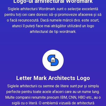
Logo-ul arhitectural Wordmark
Siglele arhitecturii Wordmark sunt o selecție excelentă
pentru toți cei care doresc să-și promoveze afacerea și să
o facă recunoscută. Dacă numele mărcii dvs. este scurt,
atunci îl puteți face mai atrăgător utilizând un logo
arhitectural de tip wordmark.
Letter Mark Architects Logo
Siglele arhitecturii cu semne de litere sunt pur și simplu
perfecte pentru toate acele afaceri care au un nume lung.
Multe companii renumite precum IBM, CNN, HBO etc., au o
siglă cu o literă. O emblemă vizuală de arhitectură