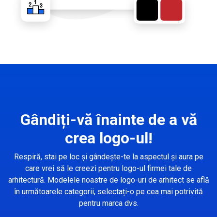
Gândiți-vă înainte de a vă
crea logo-ul!
Respiră, stai pe loc și gândește-te la aspectul și aura pe
care vrei să le creezi pentru logo-ul firmei tale de
arhitectură. Modelele noastre de logo-uri de arhitect se află
în următoarele categorii, selectați-o pe cea mai potrivită
pentru marca dvs.