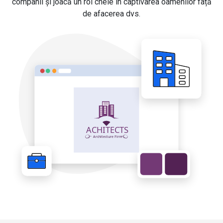
companii și joacă un rol cheie în captivarea oamenilor față
de afacerea dvs.