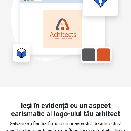
Ieși în evidență cu un aspect
carismatic al logo-ului tău arhitect
Galvanizați flacăra firmei dumneavoastră de arhitectură
având un logo captivant care influențează potențialii clienți