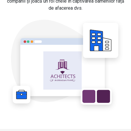
companii și joacă un rol cheie în captivarea oamenilor față
de afacerea dvs.