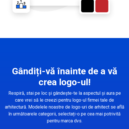
Gândiți-vă înainte de a vă
crea logo-ul!
Respiră, stai pe loc și gândește-te la aspectul și aura pe
care vrei să le creezi pentru logo-ul firmei tale de
arhitectură. Modelele noastre de logo-uri de arhitect se află
în următoarele categorii, selectați-o pe cea mai potrivită
pentru marca dvs.