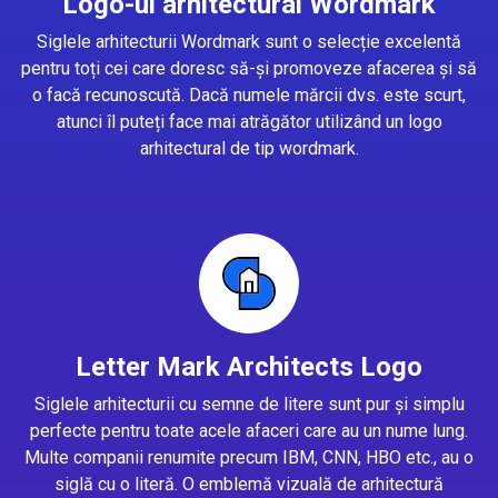
Logo-ul arhitectural Wordmark
Siglele arhitecturii Wordmark sunt o selecție excelentă
pentru toți cei care doresc să-și promoveze afacerea și să
o facă recunoscută. Dacă numele mărcii dvs. este scurt,
atunci îl puteți face mai atrăgător utilizând un logo
arhitectural de tip wordmark.
Letter Mark Architects Logo
Siglele arhitecturii cu semne de litere sunt pur și simplu
perfecte pentru toate acele afaceri care au un nume lung.
Multe companii renumite precum IBM, CNN, HBO etc., au o
siglă cu o literă. O emblemă vizuală de arhitectură