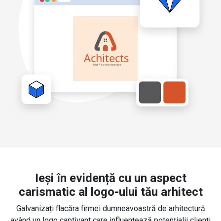
Ieși în evidență cu un aspect
carismatic al logo-ului tău arhitect
Galvanizați flacăra firmei dumneavoastră de arhitectură
având un logo captivant care influențează potențialii clienți