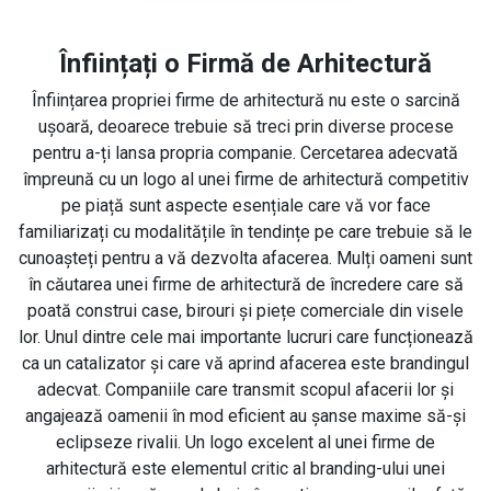
Înființați o Firmă de Arhitectură
Înființarea propriei firme de arhitectură nu este o sarcină
ușoară, deoarece trebuie să treci prin diverse procese
pentru a-ți lansa propria companie. Cercetarea adecvată
împreună cu un logo al unei firme de arhitectură competitiv
pe piață sunt aspecte esențiale care vă vor face
familiarizați cu modalitățile în tendințe pe care trebuie să le
cunoașteți pentru a vă dezvolta afacerea. Mulți oameni sunt
în căutarea unei firme de arhitectură de încredere care să
poată construi case, birouri și piețe comerciale din visele
lor. Unul dintre cele mai importante lucruri care funcționează
ca un catalizator și care vă aprind afacerea este brandingul
adecvat. Companiile care transmit scopul afacerii lor și
angajează oamenii în mod eficient au șanse maxime să-și
eclipseze rivalii. Un logo excelent al unei firme de
arhitectură este elementul critic al branding-ului unei