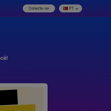
Conecte-se
PT
cê!