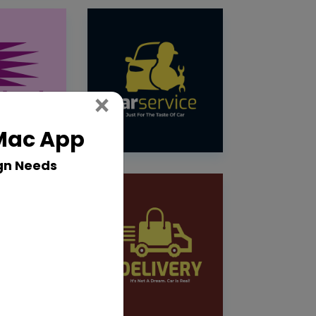
Close
×
 Mac App
gn Needs