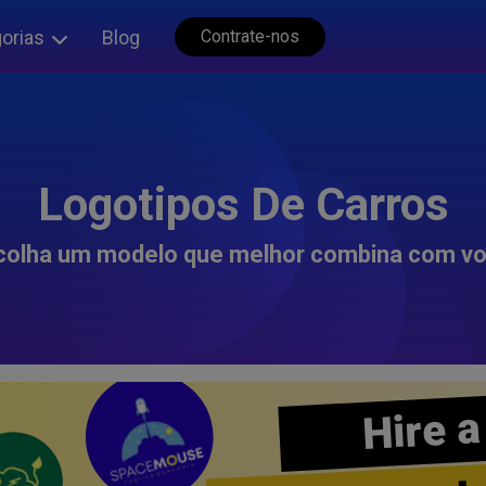
orias
Blog
Contrate-nos
Logotipos De Carros
colha um modelo que melhor combina com vo
Hire a